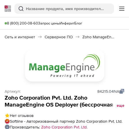
Softline
Поиск
Ме
8 (800) 200-08-60
Запрос цены
Инферит
Блог
Сеть и интернет
Серверное ПО
Zoho ManageEngine OS Deployer
Артикул:
84215.04NA
Zoho Corporation Pvt. Ltd. Zoho
ManageEngine OS Deployer (бессрочная
еще
лицензия Addons Perpetual Model Single
Нет отзывов
Installation), fee for 10 Additional User
Softline - Авторизованный партнер Zoho Corporation Pvt. Ltd.
Производитель:
Zoho Corporation Pvt. Ltd.