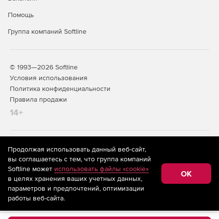
Помощь
Группа компаний Softline
© 1993—2026 Softline
Условия использования
Политика конфиденциальности
Правила продажи
14+
На информационном ресурсе store.softline.ru применяются
Продолжая использовать данный веб-сайт,
рекомендательные технологии
(информационные технологии
вы соглашаетесь с тем, что группа компаний
предоставления информации на основе сбора,
Softline может
использовать файлы «cookie»
систематизации и анализа сведений, относящихся к
OK
в целях хранения ваших учетных данных,
предпочтениям пользователей сети «Интернет»,
находящихся на территории Российской Федерации)
параметров и предпочтений, оптимизации
работы веб-сайта.