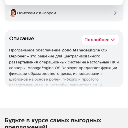
Поможем с выбором
Описание
Подробнее
Программное обеспечение
Zoho ManageEngine OS
Deployer
– это решение для централизованного
развертывания операционных систем на настольные ПК и
серверы. ManageEngine OS Deployer предлагает функции
фиксации образа жесткого диска, использования
шаблонов на основе ролей, гибкого и простого
развертывания ОС и настройки параметров ОС и
приложений после установки.
ManageEngine OS Deployer создает точный образ
жесткого диска системы, включая стандартную
конфигурацию, ОС, файлы конфигурации и все
Будьте в курсе самых выгодных
приложения, которые могут быть одновременно
развернуты на множество платформ в организации. Таким
предложений!