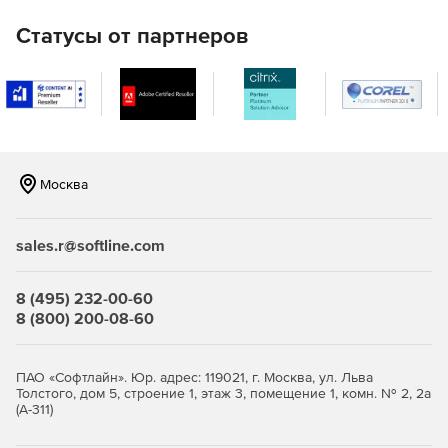
Обеспечение минимальных привилегий для всех
пользователей и упрощение повышения привилегий по
Статусы от партнеров
требованию для приложений со встроенным
управлением привилегиями конечной точки.
Производительность
Повышает производительность без ущерба для
безопасности, запрещая такие приложения, как игры и
Москва
обмен мгновенными сообщениями.
sales.r@softline.com
8 (495) 232-00-60
8 (800) 200-08-60
ПАО «Софтлайн». Юр. адрес: 119021, г. Москва, ул. Льва
Толстого, дом 5, строение 1, этаж 3, помещение 1, комн. № 2, 2а
(А-311)