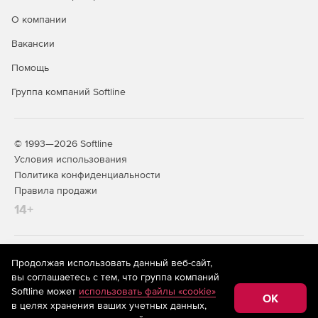
О компании
Вакансии
Помощь
Группа компаний Softline
© 1993—2026 Softline
Условия использования
Политика конфиденциальности
Правила продажи
14+
На информационном ресурсе store.softline.ru применяются
Продолжая использовать данный веб-сайт,
рекомендательные технологии
(информационные технологии
вы соглашаетесь с тем, что группа компаний
предоставления информации на основе сбора,
Softline может
использовать файлы «cookie»
систематизации и анализа сведений, относящихся к
OK
в целях хранения ваших учетных данных,
предпочтениям пользователей сети «Интернет»,
находящихся на территории Российской Федерации)