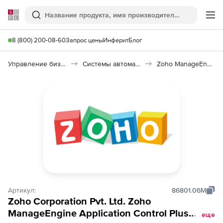
Softline
Поиск
Ме
8 (800) 200-08-60
Запрос цены
Инферит
Блог
Управление бизнесом, CRM/ERP
Системы автоматизации
Zoho ManageEngine Application Control Plus
Артикул:
86801.06M
Zoho Corporation Pvt. Ltd. Zoho
ManageEngine Application Control Plus
еще