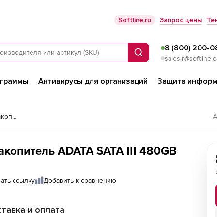
Softline.ru
Запрос цены
Те
8 (800) 200-0
Поиск
sales.r@softline.
ограммы
Антивирусы для организаций
Защита информ
Внутренние твердотельные накопители (SSD)
А
копитель ADATA SATA III 480GB
ать ссылку
Добавить к сравнению
тавка и оплата