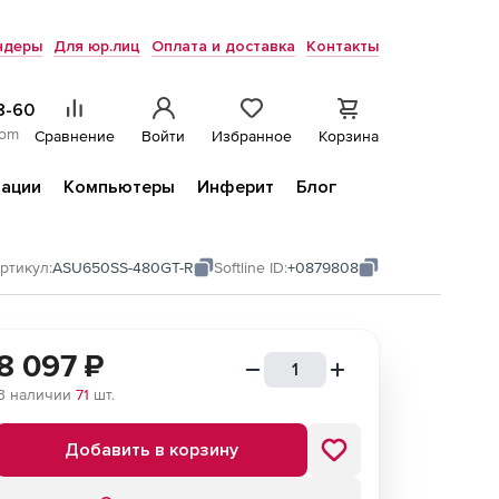
ндеры
Для юр.лиц
Оплата и доставка
Контакты
8-60
com
Сравнение
Войти
Избранное
Корзина
ации
Компьютеры
Инферит
Блог
ртикул:
ASU650SS-480GT-R
Softline ID:
+0879808
8 097
₽
В наличии
71
шт.
Добавить в корзину