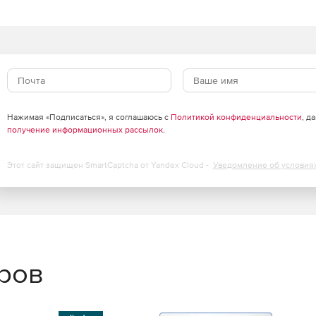
Нажимая «Подписаться», я соглашаюсь с
Политикой конфиденциальности
, д
получение информационных рассылок
.
Этот сайт защищен SmartCaptcha от Yandex Cloud -
Уведомление об условия
еров