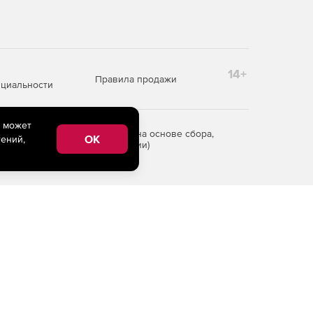
14+
Правила продажи
циальности
e может
редоставления информации на основе сбора,
OK
ений,
рритории Российской Федерации)