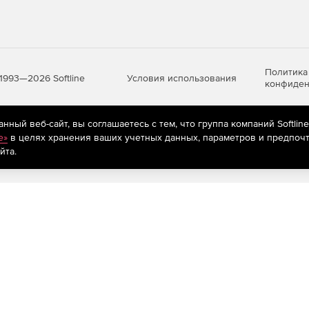
Политика
Условия использования
1993—2026 Softline
конфиден
ный веб-сайт, вы соглашаетесь с тем, что группа компаний Softlin
яются
рекомендательные технологии
(информационные технологии п
e»
в целях хранения ваших учетных данных, параметров и предпочт
предпочтениям пользователей сети «Интернет», находящихся на те
йта.