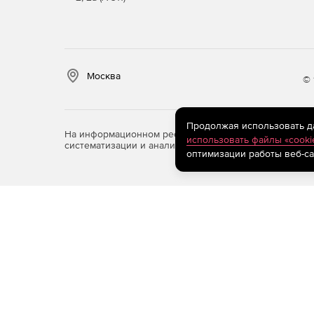
Москва
© 
Продолжая использовать дан
На информационном ресурсе store.softline.ru примен
использовать файлы «cooki
систематизации и анализа сведений, относящихся к 
оптимизации работы веб-са