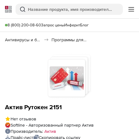
Softline
Поиск
Ме
8 (800) 200-08-60
Запрос цены
Инферит
Блог
Антивирусы и безопасность
Программы для защиты информации
Актив Рутокен 2151
Нет отзывов
Softline - Авторизованный партнер Актив
Производитель:
Актив
Прайс-лист
Скопировать ссылку