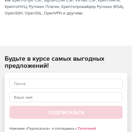
как КриптоПро CSP, Signal-COM CSP, ViPNet CSP, КриптоАРМ,
КриптоНУЦ, Рутокен Плагин, Криптопровайдер Рутокен (RSA),
OpenSSH, OpenSSL, OpenVPN и другими.
Будьте в курсе самых выгодных
предложений!
ПОДПИСАТЬСЯ
Нажимая «Подписаться», я соглашаюсь с
Политикой