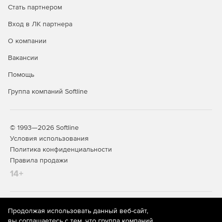
Стать партнером
Вход в ЛК партнера
О компании
Вакансии
Помощь
Группа компаний Softline
© 1993—2026 Softline
Условия использования
Политика конфиденциальности
Правила продажи
14+
На информационном ресурсе store.softline.ru применяются
Продолжая использовать данный веб-сайт,
рекомендательные технологии
(информационные технологии
вы соглашаетесь с тем, что группа компаний