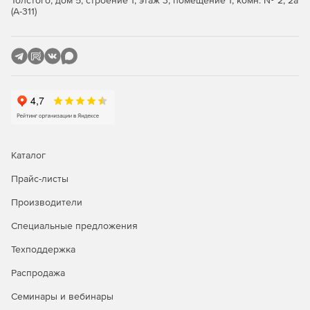
Толстого, дом 5, строение 1, этаж 3, помещение 1, комн. № 2, 2а
Интуитивная загрузка или сохранение двоичных
(А-311)
данных в таблицах баз данных.
Поддержка Altova Global Resources.
32- и 64-разрядные версии.
Каталог
Прайс-листы
Производители
Специальные предложения
Техподдержка
Распродажа
Семинары и вебинары