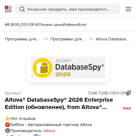
Softline
Поиск
Ме
8 (800) 200-08-60
Запрос цены
Инферит
Блог
Программы для программирования
Программы для работы с базами данных
Altova DatabaseSpy 2026
Артикул:
T24E-T26E-C001-0P
Altova® DatabaseSpy® 2026 Enterprise
Edition (обновление), from Altova®
еще
DatabaseSpy® (2024 and older) Enterprise
Нет отзывов
Edition to Altova® DatabaseSpy® 2026
Softline - Авторизованный партнер Altova
Enterprise Edition Concurrent Users (1)
Производитель:
Altova