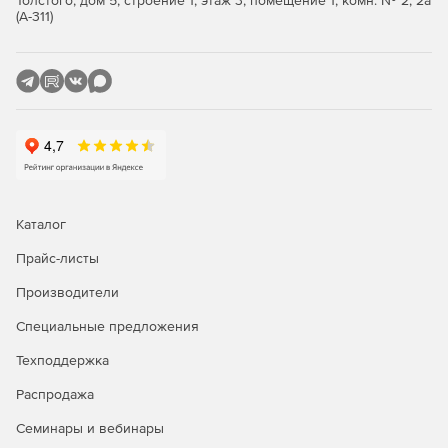
Толстого, дом 5, строение 1, этаж 3, помещение 1, комн. № 2, 2а
Интуитивная загрузка или сохранение двоичных
(А-311)
данных в таблицах баз данных.
Поддержка Altova Global Resources.
32- и 64-разрядные версии.
Каталог
Прайс-листы
Производители
Специальные предложения
Техподдержка
Распродажа
Семинары и вебинары