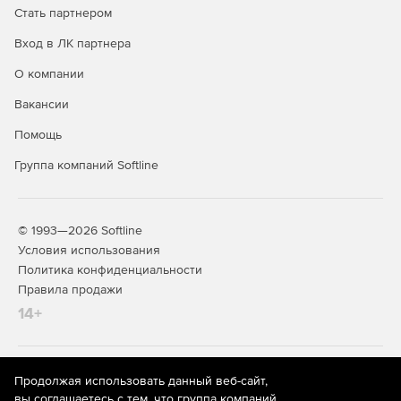
Стать партнером
Вход в ЛК партнера
О компании
Вакансии
Помощь
Группа компаний Softline
© 1993—2026 Softline
Условия использования
Политика конфиденциальности
Правила продажи
14+
На информационном ресурсе store.softline.ru применяются
Продолжая использовать данный веб-сайт,
рекомендательные технологии
(информационные технологии
вы соглашаетесь с тем, что группа компаний