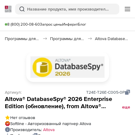
Softline
Поиск
Ме
8 (800) 200-08-60
Запрос цены
Инферит
Блог
Программы для программирования
Программы для работы с базами данных
Altova DatabaseSpy 2026
Артикул:
T24E-T26E-C005-0P
Altova® DatabaseSpy® 2026 Enterprise
Edition (обновление), from Altova®
еще
DatabaseSpy® (2024 and older) Enterprise
Нет отзывов
Edition to Altova® DatabaseSpy® 2026
Softline - Авторизованный партнер Altova
Enterprise Edition Concurrent Users (5)
Производитель:
Altova