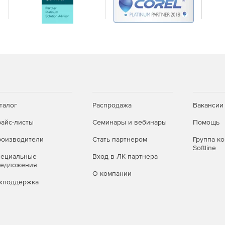
талог
Распродажа
Вакансии
айс-листы
Семинары и вебинары
Помощь
оизводители
Стать партнером
Группа к
Softline
пециальные
Вход в ЛК партнера
редложения
О компании
хподдержка