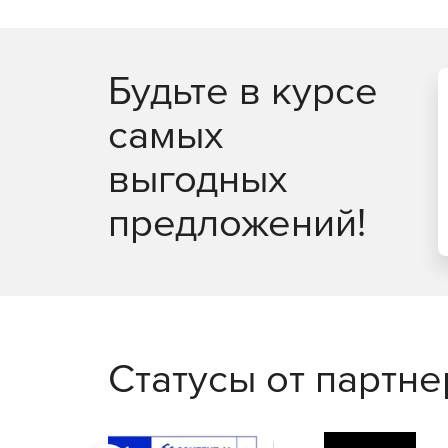
Интуитивная загрузка или сохранение двоич
Поддержка Altova Global Resources.
Будьте в курсе
32- и 64-разрядные версии.
самых
выгодных
предложений!
Статусы от партн