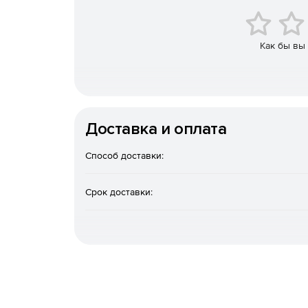
SQL-редактор с функцией автозавершения.
Поддержка диаграмм для отображения результ
Как бы вы
Графики бизнес-аналитики с поддержкой сти
SQL-форматирование и рефакторинг.
Доставка и оплата
Инструмент графической разработки баз дан
Способ доставки:
Сравнение и слияние таблиц и схем баз данн
Поддержка конвертации структуры баз данны
Срок доставки:
Поддержка XML в базах данных.
Поддержка редактирования видов и хранимы
Экспорт и импорт данных.