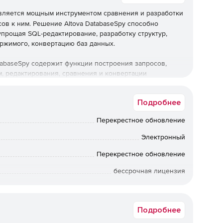
ляется мощным инструментом сравнения и разработки
сов к ним. Решение Altova DatabaseSpy способно
прощая SQL-редактирование, разработку структур,
ржимого, конвертацию баз данных.
tabaseSpy содержит функции построения запросов,
, редактирования, сравнения и конвертации
к обзор таблиц, редактирование данных,
 таблиц, экспорт и импорт в различных форматах,
Подробнее
ость работы. Продукт представлен версиями
Перекрестное обновление
Электронный
х.
Перекрестное обновление
бессрочная лицензия
 драйверов JDBC, ODBC и ADO.
Коммерческая
бозреватель баз данных, редактор содержимого баз
Подробнее