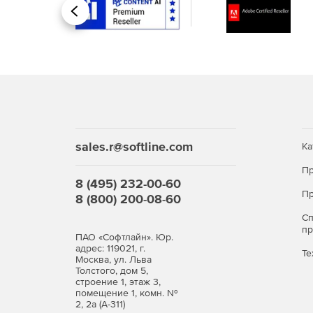
Назад
sales.r@softline.com
Ка
Пр
8 (495) 232-00-60
Пр
8 (800) 200-08-60
С
п
ПАО «Софтлайн». Юр.
адрес: 119021, г.
Те
Москва, ул. Льва
Толстого, дом 5,
строение 1, этаж 3,
помещение 1, комн. №
2, 2а (А-311)