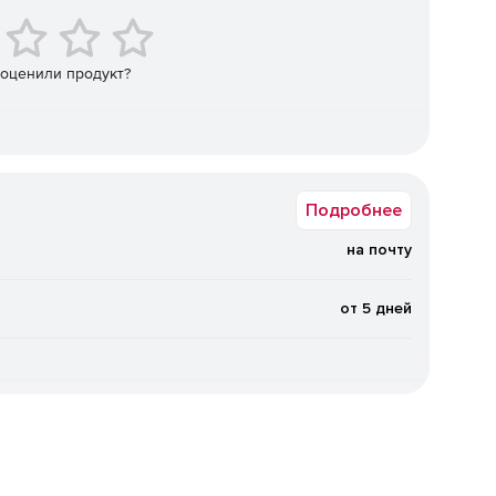
атов SQL-запросов (только Enterprise).
 оценили продукт?
лей.
ных.
Подробнее
на почту
ых.
х.
от 5 дней
х процедур.