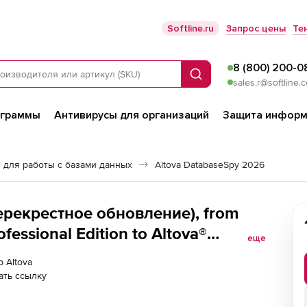
Softline.ru
Запрос цены
Те
8 (800) 200-0
Поиск
sales.r@softline.
ограммы
Антивирусы для организаций
Защита информ
 для работы с базами данных
Altova DatabaseSpy 2026
ерекрестное обновление), from
essional Edition to Altova®
еще
dition Concurrent Users (1)
р Altova
ать ссылку