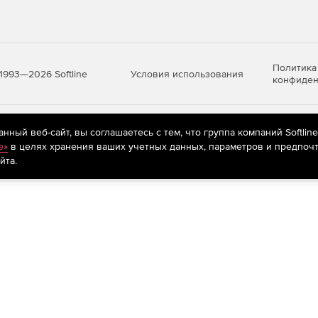
Политика
Условия использования
1993—2026 Softline
конфиден
яются
рекомендательные технологии
(информационные технологии п
ный веб-сайт, вы соглашаетесь с тем, что группа компаний Softlin
предпочтениям пользователей сети «Интернет», находящихся на те
e»
в целях хранения ваших учетных данных, параметров и предпочт
йта.