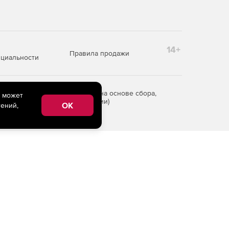
14+
Правила продажи
циальности
редоставления информации на основе сбора,
e может
рритории Российской Федерации)
OK
ений,