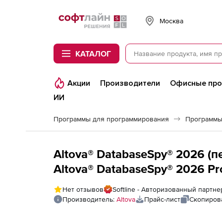
Softline
Москва
КАТАЛОГ
Акции
Производители
Офисные пр
ИИ
Программы для программирования
Программы
Altova® DatabaseSpy® 2026 (п
Altova® DatabaseSpy® 2026 Prof
DatabaseSpy® 2026 Enterprise E
Нет отзывов
Softline - Авторизованный партне
Производитель:
Altova
Прайс-лист
Скопиров