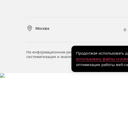
Москва
© 
На информационном ресурсе store.softline.ru примен
Продолжая использовать дан
систематизации и анализа сведений, относящихся к 
использовать файлы «cooki
оптимизации работы веб-са