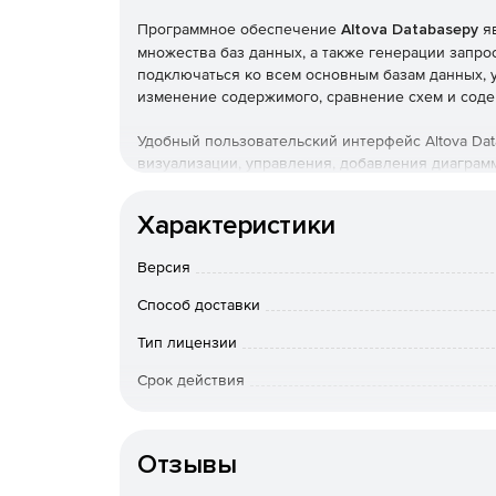
Программное обеспечение
Altova Databasepy
яв
множества баз данных, а также генерации запро
подключаться ко всем основным базам данных, у
изменение содержимого, сравнение схем и соде
Удобный пользовательский интерфейс Altova Da
визуализации, управления, добавления диаграмм
реляционных баз данных. Такие возможности, ка
автозавершение SQL, визуальное проектирование
Характеристики
экономят время пользователей и повышают точн
Professional и Enterprise.
Версия
Характеристики Altova DatabaseSpy:
Способ доставки
Подключение ко всем основным базам данны
Тип лицензии
Срок действия
Мастер быстрых подключений с поддержкой
Тип организации
Управление проектами баз данных, онлайн-о
Отзывы
данных.