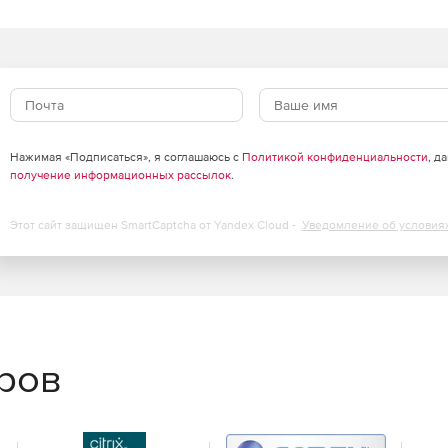
ных данных в таблицах баз данных.
Нажимая «Подписаться», я соглашаюсь с
Политикой конфиденциальности
, д
получение информационных рассылок
.
Этот сайт защищен SmartCaptcha от Yandex Cloud -
Уведомление об условия
еров