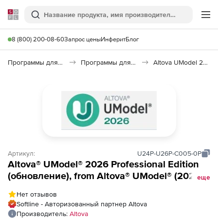
Softline
Поиск
Ме
8 (800) 200-08-60
Запрос цены
Инферит
Блог
Программы для программирования
Программы для разработки ПО
Altova UModel 2026
Артикул:
U24P-U26P-C005-0P
Altova® UModel® 2026 Professional Edition
(обновление), from Altova® UModel® (2024
еще
and older) Professional Edition to Altova®
Нет отзывов
UModel® 2026 Professional Edition
Softline - Авторизованный партнер Altova
Concurrent Users (5)
Производитель:
Altova