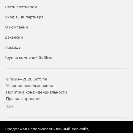
Стать партнером
32- и 64-разрядные версии.
Вход в ЛК партнера
Поддержка SysML 1.2 (Enterprise и Professional).
О компании
Поддержка отображения .NET-свойств в качестве
Вакансии
UML-ассоциаций.
Помощь
Проверка правописания для компонентов модели
Группа компаний Softline
(Enterprise и Professional).
Поддержка связанных с проектом SPL-шаблонов.
© 1993—2026 Softline
Условия использования
Политика конфиденциальности
Правила продажи
14+
На информационном ресурсе store.softline.ru применяются
Продолжая использовать данный веб-сайт,
рекомендательные технологии
(информационные технологии