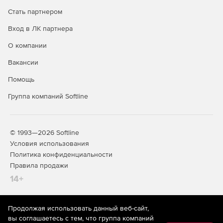
Стать партнером
32- и 64-разрядные версии.
Вход в ЛК партнера
Поддержка SysML 1.2 (Enterprise и Professional).
О компании
Поддержка отображения .NET-свойств в качестве
Вакансии
UML-ассоциаций.
Помощь
Проверка правописания для компонентов модели
Группа компаний Softline
(Enterprise и Professional).
Поддержка связанных с проектом SPL-шаблонов.
© 1993—2026 Softline
Условия использования
Политика конфиденциальности
Правила продажи
14+
Продолжая использовать данный веб-сайт,
На информационном ресурсе store.softline.ru применяются
вы соглашаетесь с тем, что группа компаний
рекомендательные технологии
(информационные технологии