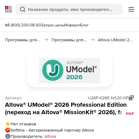
Softline
Поиск
Ме
8 (800) 200-08-60
Запрос цены
Инферит
Блог
Программы для программирования
Программы для разработки ПО
Altova UModel 2026
Артикул:
U26P-K26E-N020-0P
Altova® UModel® 2026 Professional Edition
(переход на Altova® MissionKit® 2026), from
еще
Altova® UModel® 2026 Professional Edition to
Нет отзывов
Altova® MissionKit® 2026 Enterprise Edition
Softline - Авторизованный партнер Altova
Named Users (20)
Производитель:
Altova