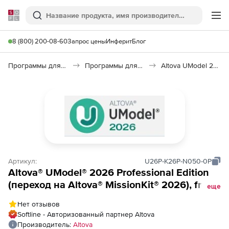
Softline
Поиск
Ме
8 (800) 200-08-60
Запрос цены
Инферит
Блог
Программы для программирования
Программы для разработки ПО
Altova UModel 2026
Артикул:
U26P-K26P-N050-0P
Altova® UModel® 2026 Professional Edition
(переход на Altova® MissionKit® 2026), from
еще
Altova® UModel® 2026 Professional Edition to
Нет отзывов
Altova® MissionKit® 2026 Professional
Softline - Авторизованный партнер Altova
Edition Named Users (50)
Производитель:
Altova