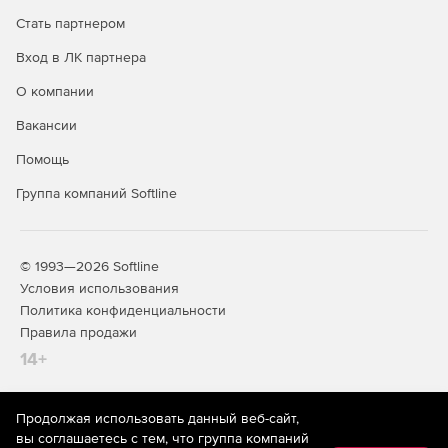
Стать партнером
32- и 64-разрядные версии.
Вход в ЛК партнера
Поддержка SysML 1.2 (Enterprise и Professional).
О компании
Поддержка отображения .NET-свойств в качестве
Вакансии
UML-ассоциаций.
Помощь
Проверка правописания для компонентов модели
Группа компаний Softline
(Enterprise и Professional).
Поддержка связанных с проектом SPL-шаблонов.
© 1993—2026 Softline
Условия использования
Политика конфиденциальности
Правила продажи
14+
Продолжая использовать данный веб-сайт,
На информационном ресурсе store.softline.ru применяются
вы соглашаетесь с тем, что группа компаний
рекомендательные технологии
(информационные технологии