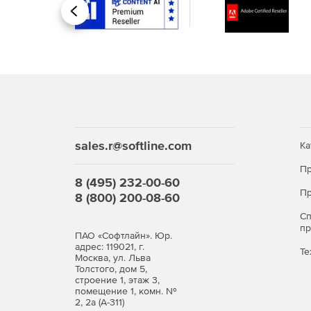
Назад
sales.r@softline.com
Ка
Пр
8 (495) 232-00-60
Пр
8 (800) 200-08-60
С
п
ПАО «Софтлайн». Юр.
адрес: 119021, г.
Те
Москва, ул. Льва
Толстого, дом 5,
строение 1, этаж 3,
помещение 1, комн. №
2, 2а (А-311)