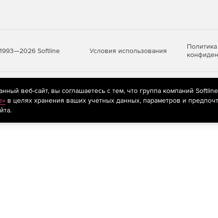
Политика
Условия использования
1993—2026 Softline
конфиден
яются
рекомендательные технологии
(информационные технологии п
ный веб-сайт, вы соглашаетесь с тем, что группа компаний Softlin
предпочтениям пользователей сети «Интернет», находящихся на те
e»
в целях хранения ваших учетных данных, параметров и предпочт
йта.