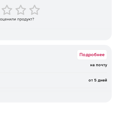
Professional и Enterprise).
 оценили продукт?
 и VB.NET.
одного кода Java, C# и VB.NET.
ояний и последовательностей.
Подробнее
 замкнутого инжиниринга.
на почту
зависимыми от платформы UML-моделями (Enterprise).
от 5 дней
T, XSD, базами данных и UML (Enterprise).
м последовательностей из исходного кода.
ной документации.
ssional и Enterprise).