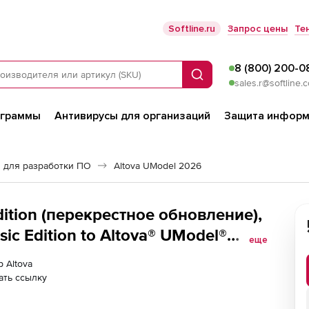
Softline.ru
Запрос цены
Те
8 (800) 200-0
Поиск
sales.r@softline.
ограммы
Антивирусы для организаций
Защита информ
 для разработки ПО
Altova UModel 2026
dition (перекрестное обновление),
ic Edition to Altova® UModel®
еще
Users (10)
р Altova
ать ссылку