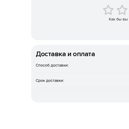
Диаграммы бизнес-процессов (BPMN 1.0 и 2.0) (
Как бы вы
Генерация исходного кода на языках Java, C#
Обратный инжиниринг двоичных файлов и исх
Генерация исходного кода из диаграмм сост
Доставка и оплата
Синхронизация моделей и кода посредством
Способ доставки:
Модельно-ориентированная архитектура с не
Срок доставки:
Трансформация моделей между Java, C#, VB.NE
Автоматическое создание множества диаграм
Генерация полностью настраиваемой проект
Слои диаграмм с выборочной видимостью (Profe