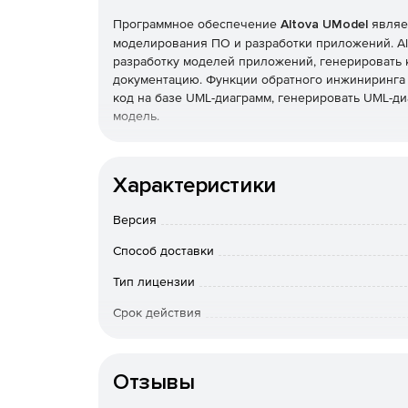
Программное обеспечение
Altova UModel
являе
моделирования ПО и разработки приложений. Al
разработку моделей приложений, генерировать ко
документацию. Функции обратного инжиниринга
код на базе UML-диаграмм, генерировать UML-ди
модель.
Решение Altova UModel объединяет в себе пол
инструменты редактирования внешнего вида диа
Характеристики
типы UML-диаграмм (объектов и классов, поведен
Продукт представлен версиями Basic, Professional
Версия
Характеристики Altova UModel:
Способ доставки
Поддержка всех основных типов диаграмм UM
Тип лицензии
Срок действия
Моделирование XML-схем в UML-диаграммах.
Тип организации
Диаграммы базы данных SQL (Professional и En
Отзывы
SysML-моделирование для встроенных систем (P