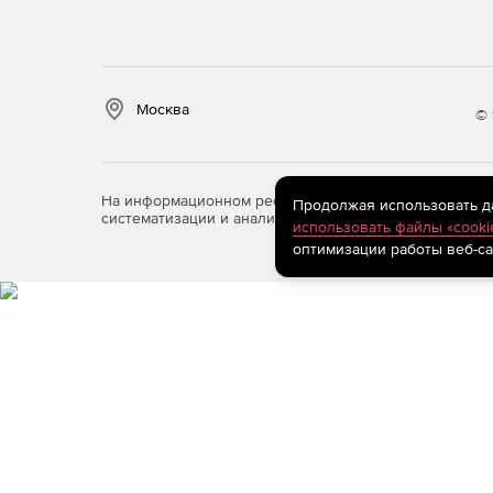
Москва
© 
На информационном ресурсе store.softline.ru примен
Продолжая использовать дан
систематизации и анализа сведений, относящихся к 
использовать файлы «cooki
оптимизации работы веб-са