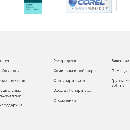
талог
Распродажа
Вакансии
айс-листы
Семинары и вебинары
Помощь
оизводители
Стать партнером
Группа к
Softline
пециальные
Вход в ЛК партнера
редложения
О компании
хподдержка