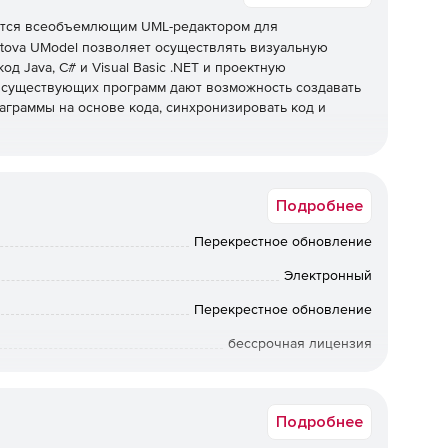
тся всеобъемлющим UML-редактором для
tova UModel позволяет осуществлять визуальную
д Java, C# и Visual Basic .NET и проектную
 существующих программ дают возможность создавать
аграммы на основе кода, синхронизировать код и
нофункциональный визуальный интерфейс, удобные
грамм с помощью таблиц стилей, поддерживает все
Подробнее
ия, с композитной структурой, архитектурные и др.).
 и Enterprise.
Перекрестное обновление
Электронный
L 2.4.
Перекрестное обновление
бессрочная лицензия
Коммерческая
terprise).
Подробнее
rofessional и Enterprise).