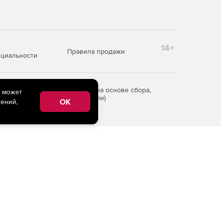
14+
Правила продажи
циальности
редоставления информации на основе сбора,
e может
рритории Российской Федерации)
OK
ений,