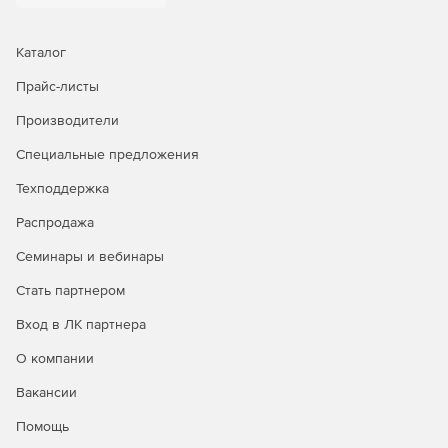
Автоматическое обнаружение и централизованный
менеджмент всех лицензии в системе для всех
компонентов приложения Arcserve Backup.
Каталог
Тестирование восстановления после отказа,
Прайс-листы
помогающее проверить возможность восстановления
Производители
с узла восстановления, чтобы удостовериться в его
успешности.
Специальные предложения
Архивация данных на жесткий диск, ленту и в облако
Техподдержка
для управления растущими объемами информации,
снижения нагрузки на физические ресурсы системы и
Распродажа
экономии затрат на IT-инфраструктуру.
Семинары и вебинары
Стать партнером
Вход в ЛК партнера
О компании
Вакансии
Помощь