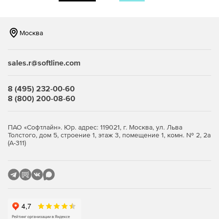
клиентов.
Оперативное резервное копирование с гранулярным
Москва
восстановлением, что упрощает защиту данных на
физических и виртуальных серверах и рабочих
станциях.
sales.r@softline.com
Инновационная дедупликация данных, мощное
управление ресурсами хранилищ, гибкая отчетность и
8 (495) 232-00-60
надежная защита информации в физических и
8 (800) 200-08-60
виртуальных средах.
Централизованное управление, позволяющее
ПАО «Софтлайн». Юр. адрес: 119021, г. Москва, ул. Льва
администраторам вести, изменять и контролировать
Толстого, дом 5, строение 1, этаж 3, помещение 1, комн. № 2, 2а
задания на резервное копирование и
(А-311)
восстановление, оповещения, каталоги,
лицензирование продуктов из одного места.
Сертифицированное по стандарту FIPS 256-битовое
шифрование AES 256 и аппаратное шифрование для
ленточного накопителя.