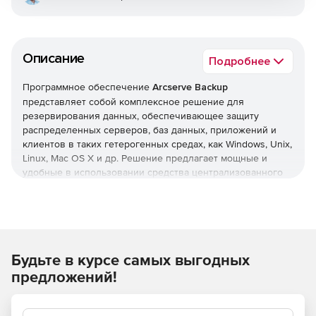
Описание
Подробнее
Программное обеспечение
Arcserve Backup
представляет собой комплексное решение для
резервирования данных, обеспечивающее защиту
распределенных серверов, баз данных, приложений и
клиентов в таких гетерогенных средах, как Windows, Unix,
Linux, Mac OS X и др. Решение предлагает мощные и
удобные в использовании средства централизованного
управления средой резервирования и управления
ресурсами хранения, инструмент генерации отчетов и
другие дополнительные функции, которые помогают
обеспечить высокую степень восстанавливаемости
данных. Arcserve Backup гарантирует целостность и
Будьте в курсе самых выгодных
доступность персональных данных, которые могут
находиться как на физических, так и на виртуальных
предложений!
серверах.
В Arcserve Backup реализована инновационная