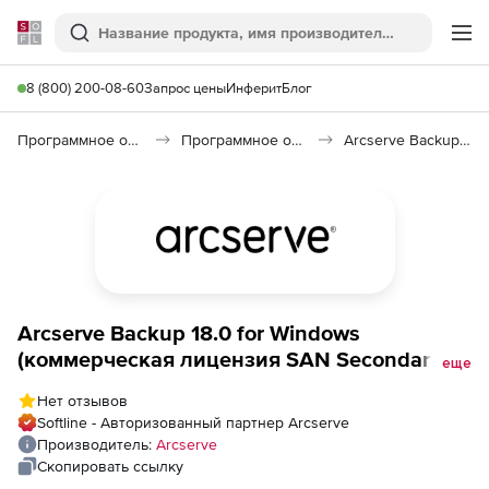
Softline
Поиск
Ме
8 (800) 200-08-60
Запрос цены
Инферит
Блог
Программное обеспечение для работы с файлами и дисками
Программное обеспечение для резервного копирования
Arcserve Backup 18.0
Arcserve Backup 18.0 for Windows
(коммерческая лицензия SAN Secondary
еще
Server Bundle), с техподдержкой Enterprise
Нет отзывов
на 3 года
Softline - Авторизованный партнер Arcserve
Производитель:
Arcserve
Скопировать ссылку