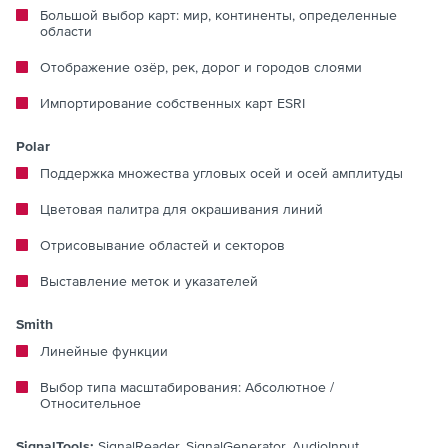
Большой выбор карт: мир, континенты, определенные
области
Отображение озёр, рек, дорог и городов слоями
Импортирование собственных карт ESRI
Polar
Поддержка множества угловых осей и осей амплитуды
Цветовая палитра для окрашивания линий
Отрисовывание областей и секторов
Выставление меток и указателей
Smith
Линейные функции
Выбор типа масштабирования: Абсолютное /
Относительное
SignalTools:
SignalReader, SignalGenerator, AudioInput,