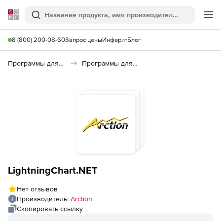
Softline
Поиск
Ме
8 (800) 200-08-60
Запрос цены
Инферит
Блог
Программы для программирования
Программы для разработки ПО
LightningChart.NET
Нет отзывов
Производитель:
Arction
Скопировать ссылку