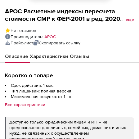
АРОС Расчетные индексы пересчета
стоимости СМР к ФЕР-2001 в ред, 2020
еще
года, один выпуск одного региона
Нет отзывов
(лицензия), Кемеровская область 2 зона за
Производитель:
АРОС
1 месяц 2-е и последующие рабочие места
Прайс-лист
Скопировать ссылку
Описание
Характеристики
Отзывы
Коротко о товаре
Срок действия: 1 мес.
Тип лицензии: полная версия
Минимальная покупка: от 1 шт.
Все характеристики
Доступно только юридическим лицам и ИП – не
предназначено для личных, семейных, домашних и иных
нужд, не связанных с осуществлением
предпринимательской деятельности