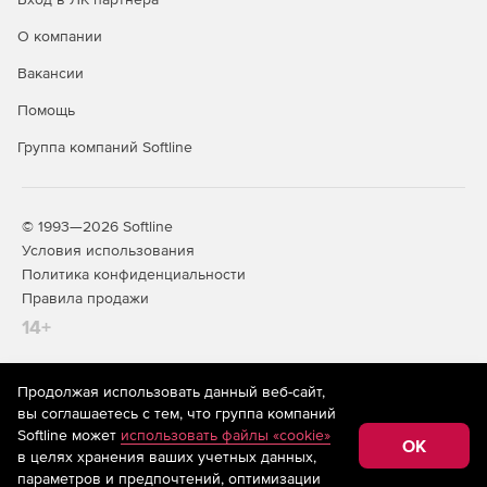
О компании
Вакансии
Помощь
Группа компаний Softline
© 1993—2026 Softline
Условия использования
Политика конфиденциальности
Правила продажи
14+
Продолжая использовать данный веб-сайт,
На информационном ресурсе store.softline.ru применяются
вы соглашаетесь с тем, что группа компаний
рекомендательные технологии
(информационные технологии
Softline может
использовать файлы «cookie»
предоставления информации на основе сбора,
OK
в целях хранения ваших учетных данных,
систематизации и анализа сведений, относящихся к
предпочтениям пользователей сети «Интернет»,
параметров и предпочтений, оптимизации