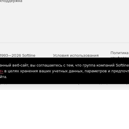
хподдержка
Политика
Условия использования
1993—2026 Softline
конфиден
ный веб-сайт, вы соглашаетесь с тем, что группа компаний Softlin
e»
в целях хранения ваших учетных данных, параметров и предпочт
йта.
яются
рекомендательные технологии
(информационные технологии п
предпочтениям пользователей сети «Интернет», находящихся на те