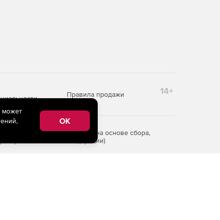
14+
Правила продажи
циальности
e может
OK
ений,
редоставления информации на основе сбора,
рритории Российской Федерации)