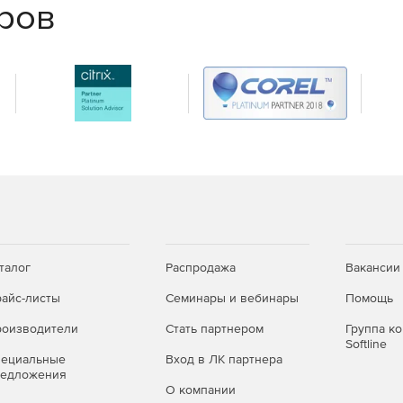
еров
талог
Распродажа
Вакансии
айс-листы
Семинары и вебинары
Помощь
оизводители
Стать партнером
Группа к
Softline
пециальные
Вход в ЛК партнера
редложения
О компании