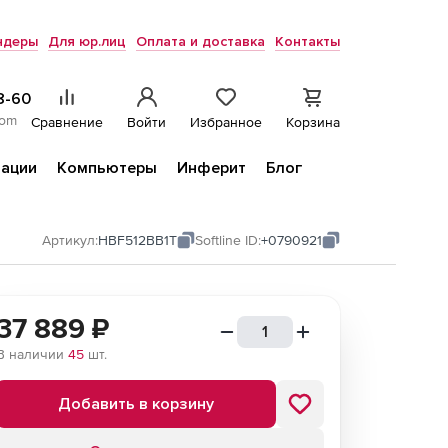
ндеры
Для юр.лиц
Оплата и доставка
Контакты
8-60
com
Сравнение
Войти
Избранное
Корзина
ации
Компьютеры
Инферит
Блог
Артикул:
HBF512BB1T
Softline ID:
+0790921
37 889
₽
В наличии
45
шт.
Добавить в корзину