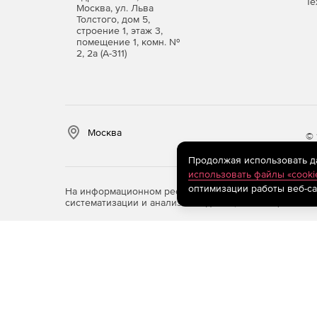
Те
Москва, ул. Льва
Толстого, дом 5,
строение 1, этаж 3,
помещение 1, комн. №
2, 2а (А-311)
Москва
© 
Продолжая использовать дан
использовать файлы «cooki
оптимизации работы веб-са
На информационном ресурсе store.softline.ru примен
систематизации и анализа сведений, относящихся к 