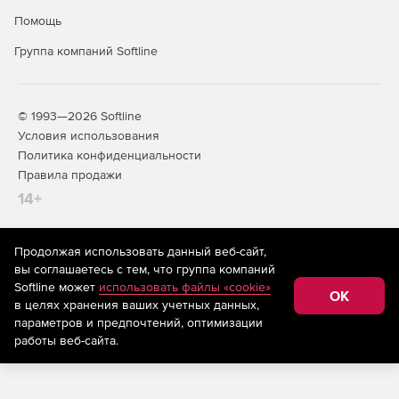
Помощь
Группа компаний Softline
© 1993—2026 Softline
Условия использования
Политика конфиденциальности
Правила продажи
14+
Продолжая использовать данный веб-сайт,
На информационном ресурсе store.softline.ru применяются
вы соглашаетесь с тем, что группа компаний
рекомендательные технологии
(информационные технологии
Softline может
использовать файлы «cookie»
предоставления информации на основе сбора,
OK
в целях хранения ваших учетных данных,
систематизации и анализа сведений, относящихся к
предпочтениям пользователей сети «Интернет»,
параметров и предпочтений, оптимизации
находящихся на территории Российской Федерации)
работы веб-сайта.