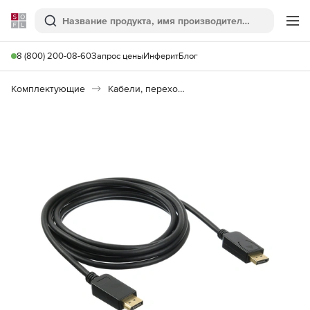
Softline
Поиск
Ме
8 (800) 200-08-60
Запрос цены
Инферит
Блог
Комплектующие
Кабели, переходники, разъемы