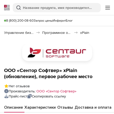
Softline
Поиск
Ме
8 (800) 200-08-60
Запрос цены
Инферит
Блог
Управление бизнесом, CRM/ERP
Программное обеспечение для ведения дел
xPlain
ООО «Сентор Софтвер» xPlain
(обновление), первое рабочее место
Нет отзывов
Производитель:
ООО «Сентор Софтвер»
Прайс-лист
Скопировать ссылку
Описание
Характеристики
Отзывы
Доставка и оплата