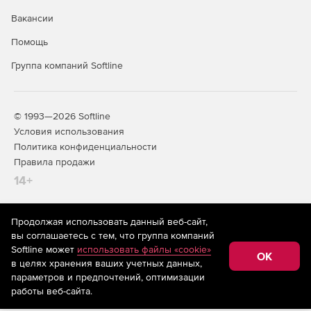
Вакансии
Взаимодействие с пациентами
Помощь
автоматизированные напоминания: СМС и
Группа компаний Softline
имейл‑оповещения о предстоящих визитах,
профилактических осмотрах, завершении курса
лечения;
© 1993—2026 Softline
личный кабинет пациента (опционально): доступ к
Условия использования
карте, истории приёмов, результатам обследований,
Политика конфиденциальности
графику будущих посещений;
Правила продажи
сбор обратной связи: опросы и анкеты после приёма,
14+
анализ оценок для улучшения сервиса.
Безопасность и соответствие
Продолжая использовать данный веб-сайт,
На информационном ресурсе store.softline.ru применяются
вы соглашаетесь с тем, что группа компаний
нормам
рекомендательные технологии
(информационные технологии
Softline может
использовать файлы «cookie»
предоставления информации на основе сбора,
OK
в целях хранения ваших учетных данных,
систематизации и анализа сведений, относящихся к
разграничение прав доступа: настройка ролей
предпочтениям пользователей сети «Интернет»,
параметров и предпочтений, оптимизации
(администратор, врач, ассистент, регистратор) с
находящихся на территории Российской Федерации)
работы веб-сайта.
ограничением функций для каждого;