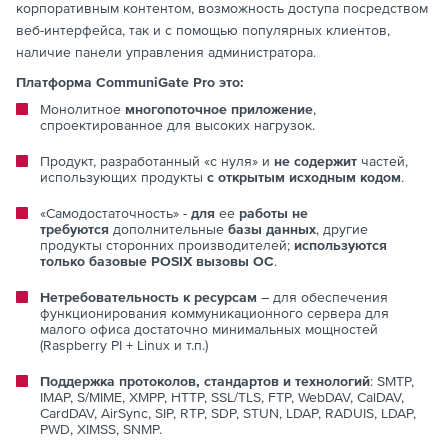
корпоративным контентом, возможность доступа посредством
веб-интерфейса, так и с помощью популярных клиентов,
наличие панели управления администратора.
Платформа CommuniGate Pro это:
Монолитное
многопоточное приложение
,
спроектированное для высоких нагрузок.
Продукт, разработанный «с нуля» и
не содержит
частей,
использующих продукты
с открытым исходным кодом
.
«Самодостаточность» -
для
ее
работы не
требуются
дополнительные
базы данных
, другие
продукты сторонних производителей;
используются
только базовые POSIX вызовы ОС
.
Нетребовательность к ресурсам
– для обеспечения
функционирования коммуникационного сервера для
малого офиса достаточно минимальных мощностей
(Raspberry PI + Linuх и т.п.)
Поддержка протоколов, стандартов и технологий
: SMTP,
IMAP, S/MIME, XMPP, HTTP, SSL/TLS, FTP, WebDAV, CalDAV,
CardDAV, AirSync, SIP, RTP, SDP, STUN, LDAP, RADUIS, LDAP,
PWD, XIMSS, SNMP.