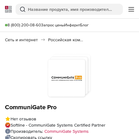
Softline
Поиск
Ме
8 (800) 200-08-60
Запрос цены
Инферит
Блог
Сеть и интернет
Российская коммуникационная платформа (Импортозамещение)
CommuniGate Pro
Нет отзывов
Softline - CommuniGate Systems Certified Partner
Производитель:
CommuniGate Systems
Скопировать ссылку