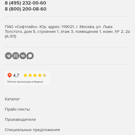
8 (495) 232-00-60
8 (800) 200-08-60
Доступ к полному комплекту архитектурных рабочих
чертежей (АС, АР, АИ) на любом этапе
проектирования.
ПАО «Софтлайн». Юр. адрес: 119021, г. Москва, ул. Льва
Толстого, дом 5, строение 1, этаж 3, помещение 1, комн. № 2, 2а
Вычисление основных показателей и объемов по
(А-311)
объекту.
Фотореалистичная визуализация с использованием
как стандартных средств AutoCAD, так и специального
модуля для работы с материалами.
Встроенная анимация.
Использование совместно с программами CSoft
Project StudioCS Конструкции и CSoft Project StudioCS
Каталог
Фундаменты в одном сеансе работы.
Прайс-листы
Производители
Специальные предложения