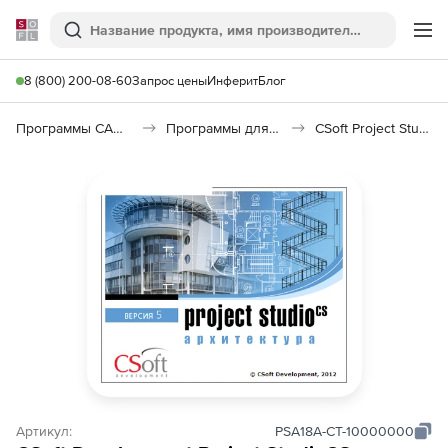
Softline
Поиск
Ме
8 (800) 200-08-60
Запрос цены
Инферит
Блог
Программы САПР и ГИС
Программы для архитекторов
CSoft Project StudioCS Архитектура
Артикул:
PSA18A-CT-10000000