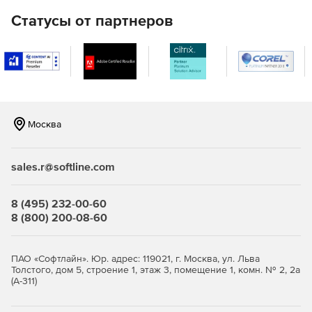
Таким образом, значительно повышается
Статусы от партнеров
производительность работы проектировщика и
уменьшается количество рутинных операций. Если в
процессе работы необходимо создать 3D-модель систем
водопровода и канализации, то она генерируется
нажатием одной кнопки.
Базы данных CSoft Project Studio CS Водоснабжение
полностью открыты для редактирования пользователем.
Москва
Существует возможность пополнять базу данных как
графическими объектами (условные обозначения
сантехнических приборов и оборудования), так и
sales.r@softline.com
расчетными характеристиками (характеристики
оборудования, трубопроводов, арматуры).
8 (495) 232-00-60
8 (800) 200-08-60
ПАО «Софтлайн». Юр. адрес: 119021, г. Москва, ул. Льва
Толстого, дом 5, строение 1, этаж 3, помещение 1, комн. № 2, 2а
(А-311)