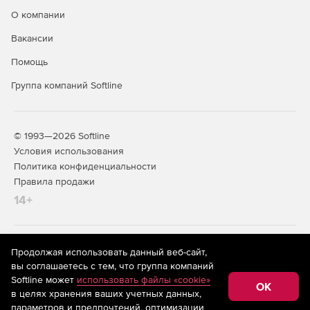
О компании
Вакансии
Помощь
Группа компаний Softline
© 1993—2026 Softline
Условия использования
Политика конфиденциальности
Правила продажи
14+
На информационном ресурсе store.softline.ru применяются
Продолжая использовать данный веб-сайт,
рекомендательные технологии
(информационные технологии
вы соглашаетесь с тем, что группа компаний
предоставления информации на основе сбора,
Softline может
использовать файлы «cookie»
систематизации и анализа сведений, относящихся к
OK
в целях хранения ваших учетных данных,
предпочтениям пользователей сети «Интернет»,
находящихся на территории Российской Федерации)
параметров и предпочтений, оптимизации