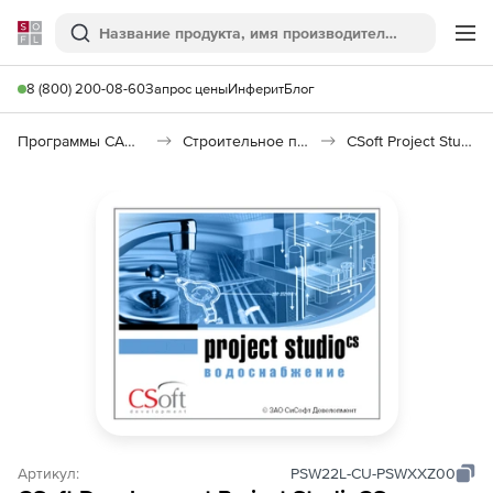
Softline
Поиск
Ме
8 (800) 200-08-60
Запрос цены
Инферит
Блог
Программы САПР и ГИС
Строительное программное обеспечение
CSoft Project Studio CS Водоснабжение
Артикул:
PSW22L-CU-PSWXXZ00