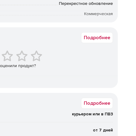
я России.
Перекрестное обновление
Коммерческая
для выгрузки с электронной подписью для передачи в
Windows
х планов помещений.
Подробнее
торий, коммуникационных сетей и т. д.
ыми планами: редактирование и калибровка,
 оценили продукт?
 часто используемых сведений (физические и
), поэтому все необходимые поля могут заполняться
Подробнее
 для коллективной работы.
курьером или в ПВЗ
адастровых планов территорий в соответствии с
реестра.
от 7 дней