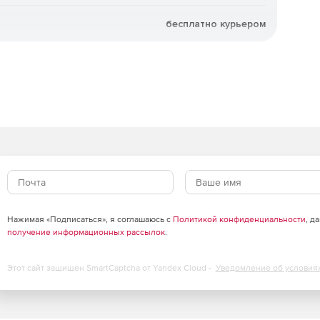
м связи семантических данных и предопределенных
бесплатно курьером
ов.
х форматах (MID/MIF, TAB, SHP, SXF, DWG и др.) для
ронними программами.
Нажимая «Подписаться», я соглашаюсь с
Политикой конфиденциальности
, д
получение информационных рассылок
.
Этот сайт защищен SmartCaptcha от Yandex Cloud -
Уведомление об условия