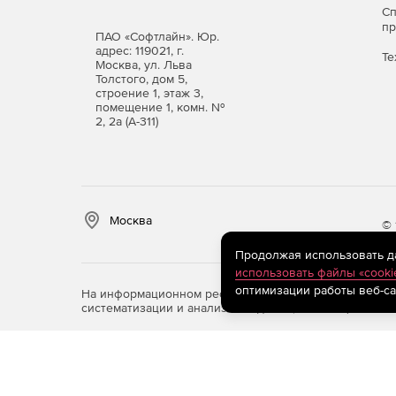
С
п
ПАО «Софтлайн». Юр.
адрес: 119021, г.
Те
Москва, ул. Льва
Толстого, дом 5,
строение 1, этаж 3,
помещение 1, комн. №
2, 2а (А-311)
Москва
© 
Продолжая использовать дан
использовать файлы «cooki
оптимизации работы веб-са
На информационном ресурсе store.softline.ru примен
систематизации и анализа сведений, относящихся к 