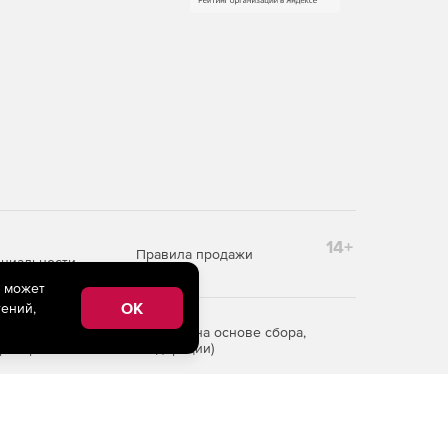
14+
Правила продажи
циальности
e может
OK
ений,
редоставления информации на основе сбора,
рритории Российской Федерации)