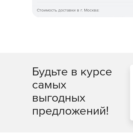
Импорт векторных форматов с заданием схе
Стоимость доставки в г. Москва:
атрибутов, использование различных фильтр
Финальный расчет покажем при оформлении заказа
Настраиваемый импорт/экспорт данных в разны
гарантии совместимости информации со сто
Поддержка ОС Windows XP – 8.1 (32 и 64 бит).
Будьте в курсе
самых
выгодных
предложений!