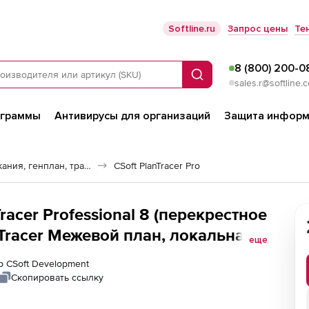
Softline.ru
Запрос цены
Те
8 (800) 200-0
Поиск
sales.r@softline.
ограммы
Антивирусы для организаций
Защита информ
Инфраструктура: изыскания, генплан, транспорт
CSoft PlanTracer Pro
racer Professional 8 (перекрестное
nTracer Межевой план, локальная
еще
р CSoft Development
Скопировать ссылку