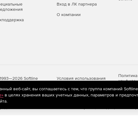
пециальные
Вход в ЛК партнера
редложения
О компании
хподдержка
Политика
Условия использования
1993—2026 Softline
конфиден
ный веб-сайт, вы соглашаетесь с тем, что группа компаний Softlin
e»
в целях хранения ваших учетных данных, параметров и предпочт
йта.
яются
рекомендательные технологии
(информационные технологии п
предпочтениям пользователей сети «Интернет», находящихся на те