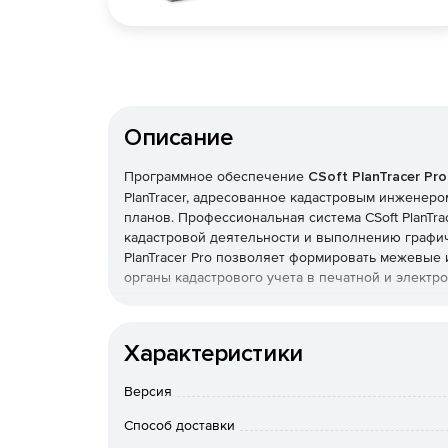
Описание
Программное обеспечение
CSoft PlanTracer Pro
PlanTracer, адресованное кадастровым инженер
планов. Профессиональная система CSoft PlanTr
кадастровой деятельности и выполнению графич
PlanTracer Pro позволяет формировать межевые 
органы кадастрового учета в печатной и электр
Профессиональный графический редактор в прогр
формирование поэтажных планов и планов лине
Характеристики
векторизацию отсканированных изображений, а 
Версия
Ключевые возможности системы CSoft PlanTrac
Способ доставки
Подготовка печатных и электронных техниче