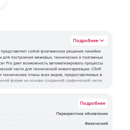
Подробнее
представляет собой флагманское решение линейки
ом для построения межевых, технических и поэтажных
acer Pro дает возможность автоматизировать процессы
еской части для технической инвентаризации. CSoft
и технические планы всех видов, предоставляемых в
онной форме на основе созданной графической части.
амме CSoft PlanTracer Pro обеспечивает
йно-протяженных объектов, редактирование и
Подробнее
также передачу данных в сторонние приложения.
Перекрестное обновление
er Pro:
Физический
ских и межевых планов в формате XML в строгом