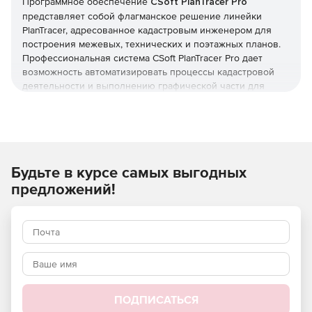
Программное обеспечение
CSoft PlanTracer Pro
представляет собой флагманское решение линейки
PlanTracer, адресованное кадастровым инженером для
построения межевых, технических и поэтажных планов.
Профессиональная система CSoft PlanTracer Pro дает
возможность автоматизировать процессы кадастровой
деятельности и выполнению графической части для
технической инвентаризации. CSoft PlanTracer Pro
позволяет формировать межевые и технические планы
всех видов, предоставляемых в органы кадастрового
учета в печатной и электронной форме на основе
созданной графической части.
Будьте в курсе самых выгодных
Профессиональный графический редактор в программе
предложений!
CSoft PlanTracer Pro обеспечивает формирование
поэтажных планов и планов линейно-протяженных
объектов, редактирование и векторизацию
отсканированных изображений, а также передачу данных
в сторонние приложения.
Ключевые возможности системы CSoft PlanTracer Pro:
ПОДПИСАТЬСЯ
Подготовка печатных и электронных технических и