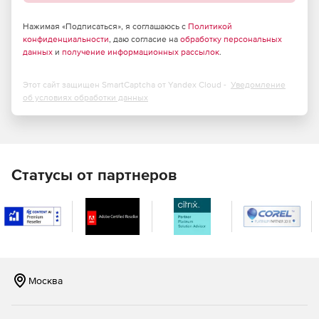
межевых планов в формате XML в строгом
соответствии с приказами Минэкономразвития
Нажимая «Подписаться», я соглашаюсь с
Политикой
конфиденциальности
России.
, даю согласие на
обработку персональных
данных
и
получение информационных рассылок
.
Комплектование полного пакета документов для
выгрузки с электронной подписью для передачи в
Этот сайт защищен SmartCaptcha от Yandex Cloud -
Уведомление
АИС ГКН.
об условиях обработки данных
Автоматическое создание пакета технических планов
помещений.
Построение поэтажных планов и планов территорий,
Статусы от партнеров
коммуникационных сетей и т. д.
Взаимодействие с отсканированными растровыми
планами: редактирование и калибровка, векторизация
и сшивка и т. д.
Ведение реестров кадастровых работ и всех часто
Москва
используемых сведений (физические и юридические
лица, документы, приборы, ОМС), поэтому все
необходимые поля могут заполняться автоматически.