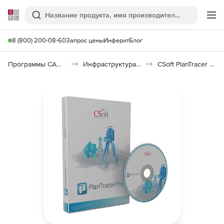
Softline
Поиск
Ме
8 (800) 200-08-60
Запрос цены
Инферит
Блог
Программы САПР и ГИС
Инфраструктура: изыскания, генплан, транспорт
CSoft PlanTracer Pro