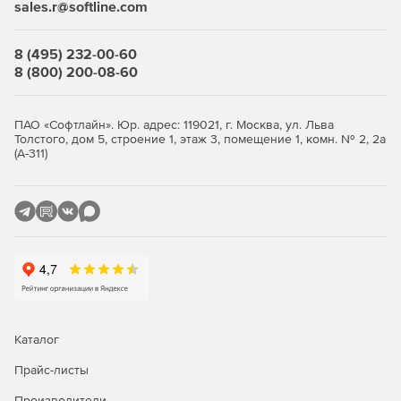
sales.r@softline.com
Централизованное хранение общих реестров для
коллективной работы.
8 (495) 232-00-60
8 (800) 200-08-60
Импорт XML-файлов: кадастровых выписок,
кадастровых планов территорий в соответствии с
версиями схем, опубликованных на сайте Росреестра.
ПАО «Софтлайн». Юр. адрес: 119021, г. Москва, ул. Льва
Толстого, дом 5, строение 1, этаж 3, помещение 1, комн. № 2, 2а
Импорт векторных форматов с заданием схем связи
(А-311)
семантических данных и предопределенных
атрибутов, использование различных фильтров.
Настраиваемый импорт/экспорт данных в разных
форматах (MID/MIF, TAB, SHP, SXF, DWG и др.) для
гарантии совместимости информации со сторонними
программами.
Поддержка ОС Windows XP – 8.1 (32 и 64 бит).
Каталог
Прайс-листы
Производители