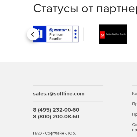
на российских ОС, а также учитывает необх
Статусы от партн
программно‑аппаратного комплекса (ПАК).
Назад
Приобретайте Кибер Хранилище и получите по
выбора носителей и настройки отказоустойчив
системами резервного копирования – в безопа
sales.r@softline.com
Ка
Пр
8 (495) 232-00-60
Пр
8 (800) 200-08-60
С
п
ПАО «Софтлайн». Юр.