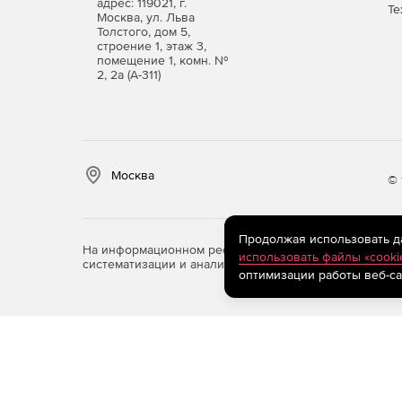
адрес: 119021, г.
Те
Москва, ул. Льва
Толстого, дом 5,
строение 1, этаж 3,
помещение 1, комн. №
2, 2а (А-311)
Москва
© 
Продолжая использовать дан
На информационном ресурсе store.softline.ru примен
использовать файлы «cooki
систематизации и анализа сведений, относящихся к 
оптимизации работы веб-са