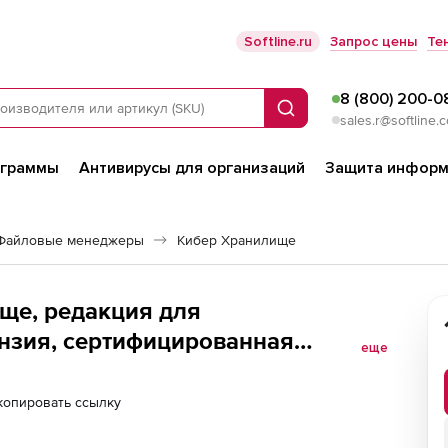
Softline.ru
Запрос цены
Те
8 (800) 200-0
Поиск
sales.r@softline.
ограммы
Антивирусы для организаций
Защита информ
Файловые менеджеры
Кибер Хранилище
ще, редакция для
нзия, сертифицированная
еще
копировать ссылку