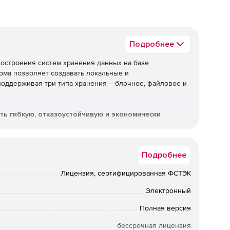
Подробнее
остроения систем хранения данных на базе
рма позволяет создавать локальные и
оддерживая три типа хранения – блочное, файловое и
ть гибкую, отказоустойчивую и экономически
решения Кибер Хранилище
Подробнее
жно формировать пулы с разной производительностью
Лицензия, сертифицированная ФСТЭК
ные параметры под конкретные типы данных и рабочие
Электронный
Полная версия
е позволяет одновременно использовать NVMe, SSD и
бессрочная лицензия
ованные по скорости, объёму и стоимости.