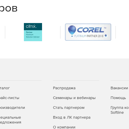
одимость сертификации ФСТЭК и поставки в виде
еров
лный контроль над инфраструктурой хранения: от
ости до управления стоимостью и интеграции с
сной, масштабируемой и технологичной среде.
талог
Распродажа
Вакансии
айс-листы
Семинары и вебинары
Помощь
оизводители
Стать партнером
Группа к
Softline
пециальные
Вход в ЛК партнера
редложения
О компании