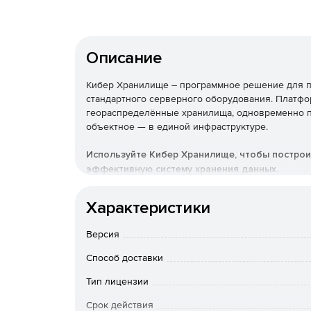
Описание
Кибер Хранилище – программное решение для п
стандартного серверного оборудования. Платфо
геораспределённые хранилища, одновременно п
объектное — в единой инфраструктуре.
Используйте Кибер Хранилище, чтобы построи
эффективную систему хранения данных.
Ключевые возможности 
Характеристики
Гибкие пулы хранения.
В одном кластере мо
Версия
и стоимостью хранения, подбирая оптималь
Способ доставки
нагрузки.
Тип лицензии
Поддержка разнородных носителей.
Решени
Срок действия
HDD, чтобы создавать хранилища, сбалансир