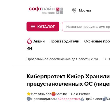
Softline
Москва
КАТАЛОГ
Акции
Производители
Офисные пр
ИИ
Программное обеспечение для работы с файлами и дисками
Киберпротект Кибер Хранили
предустановленных ОС (лице
ФСТЭК), лицензия на 10 ТБ
Нет отзывов
Softline – Gold Partner
Производитель:
Киберпротект
Прайс-лист
С