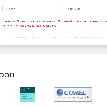
Нажимая «Подписаться», я соглашаюсь с
Политикой конфиденциальности
, д
получение информационных рассылок
.
Этот сайт защищен SmartCaptcha от Yandex Cloud -
Уведомление об условия
еров