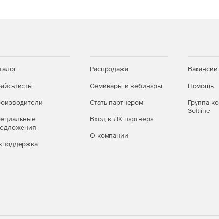
талог
Распродажа
Вакансии
айс-листы
Семинары и вебинары
Помощь
оизводители
Стать партнером
Группа к
Softline
пециальные
Вход в ЛК партнера
редложения
О компании
хподдержка