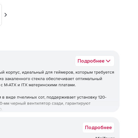
Вперед
Подробнее
й корпус, идеальный для геймеров, которым требуется
 из закаленного стекла обеспечивает оптимальный
с M-ATX и ITX материнскими платами.
 в виде пчелиных сот, поддерживает установку 120-
0-мм черный вентилятор сзади, гарантируют
0.
ащена USB-портами, разъемом для микрофона, и
Подробнее