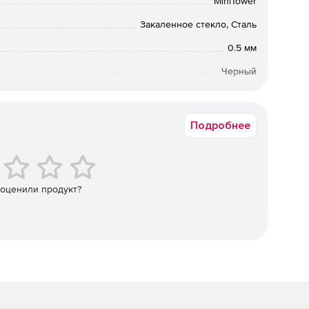
MiniTower
обеспечивает беспрепятственный воздушный поток для
Закаленное стекло, Сталь
иной до 250 мм.
0.5 мм
Черный
пространство для укладки кабелей.
Mini-ITX, mATX
Подробнее
 оценили продукт?