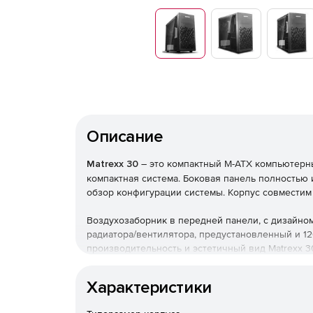
Описание
Matrexx 30
– это компактный M-ATX компьютерны
компактная система. Боковая панель полностью
обзор конфигурации системы. Корпус совместим 
Воздухозаборник в передней панели, с дизайном
радиатора/вентилятора, предустановленный и 12
производительность и эстетичный вид Matrexx 3
Для удобства пользования, верхняя панель осн
Характеристики
выключателем.