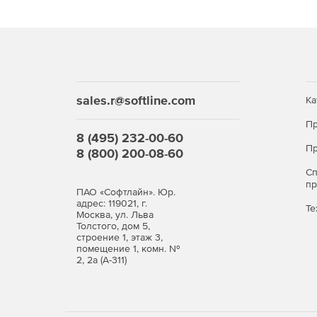
sales.r@softline.com
Ка
Пр
8 (495) 232-00-60
Пр
8 (800) 200-08-60
С
п
ПАО «Софтлайн». Юр.
адрес: 119021, г.
Те
Москва, ул. Льва
Толстого, дом 5,
строение 1, этаж 3,
помещение 1, комн. №
2, 2а (А-311)