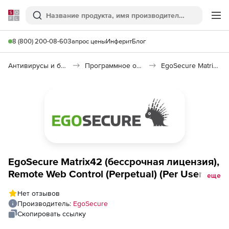
Softline
Поиск
Ме
8 (800) 200-08-60
Запрос цены
Инферит
Блог
Антивирусы и безопасность
Программное обеспечение для контроля доступа
EgoSecure Matrix42
EgoSecure Matrix42 (бессрочная лицензия),
Remote Web Control (Perpetual) (Per User,
еще
perpetual)
Нет отзывов
Производитель:
EgoSecure
Скопировать ссылку