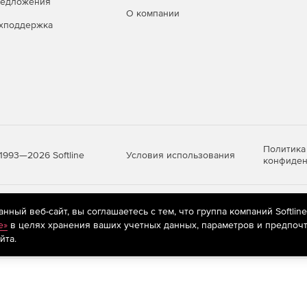
редложения
О компании
хподдержка
Политика
Условия использования
1993—2026 Softline
конфиден
яются
рекомендательные технологии
(информационные технологии п
ный веб-сайт, вы соглашаетесь с тем, что группа компаний Softlin
предпочтениям пользователей сети «Интернет», находящихся на те
e»
в целях хранения ваших учетных данных, параметров и предпочт
йта.