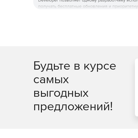
Developer позволяет одному разработчику испо
получать бесплатные обновления и приоритетн
почте.
Будьте в курсе
самых
выгодных
предложений!