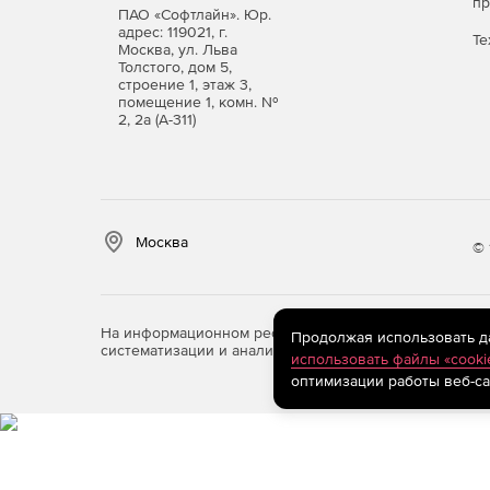
п
ПАО «Софтлайн». Юр.
адрес: 119021, г.
Те
Москва, ул. Льва
Толстого, дом 5,
строение 1, этаж 3,
помещение 1, комн. №
2, 2а (А-311)
Москва
© 
На информационном ресурсе store.softline.ru примен
Продолжая использовать дан
систематизации и анализа сведений, относящихся к 
использовать файлы «cooki
оптимизации работы веб-са