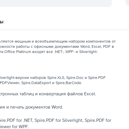
вы
ляется мощным и всеобъемлющим набором компонентов от
ожности работы с офисными документами Word, Excel, PDF в
ffice Platinum входят все .NET-, WPF- и Silverlight-
ilverlight-версии наборов Spire.XLS, Spire.Doc и Spire.PDF
PDFViewer, Spire.DataExport и Spire.BarCode.
ктронных таблиц и конвертация файлов Excel.
ция и печать документов Word.
.PDF for .NET, Spire.PDF for Silverlight, Spire.PDF for
iewer for WPF.