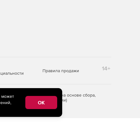
14+
Правила продажи
циальности
редоставления информации на основе сбора,
e может
рритории Российской Федерации)
OK
ений,