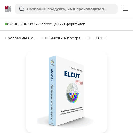
Softline
Поиск
Ме
8 (800) 200-08-60
Запрос цены
Инферит
Блог
Программы САПР и ГИС
Базовые программы
ELCUT