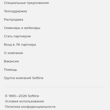
Модуль «Упругие деформации» может быть
Специальные предложения
использован для расчета механических напряжений в
различных устройствах. Это и строительные
Техподдержка
конструкции, и техника высокого давления, а также
Распродажа
отдельные узлы механических систем.
Семинары и вебинары
Стать партнером
Вход в ЛК партнера
О компании
Вакансии
Помощь
Группа компаний Softline
© 1993—2026 Softline
Условия использования
Политика конфиденциальности