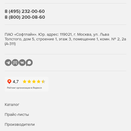
Модуль «Электрическое поле постоянных токов»
может быть использован для расчета различных
8 (495) 232-00-60
проводящих систем: заземлителей, печатных плат,
8 (800) 200-08-60
паразитных токов и токов утечки изоляционных
конструкций.
ПАО «Софтлайн». Юр. адрес: 119021, г. Москва, ул. Льва
Модуль «Электрическое поле переменных токов»
Толстого, дом 5, строение 1, этаж 3, помещение 1, комн. № 2, 2а
используется при анализе электрических полей,
(А-311)
вызванных переменными токами и напряжениями в
неидеальных диэлектриках.
Модуль «Нестационарное электрическое поле»
используется при анализе электрических полей,
вызванных меняющимися токами и напряжениями в
нелинейных диэлектриках.
Тепловые и механические задачи
Каталог
Модуль «Теплопередача» может быть использован
Прайс-листы
для проектирования и анализа теплового состояния
различных систем.
Производители