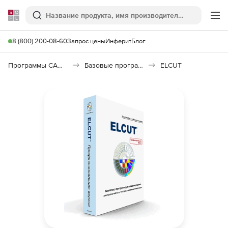
Softline
Поиск
Ме
8 (800) 200-08-60
Запрос цены
Инферит
Блог
Программы САПР и ГИС
Базовые программы
ELCUT