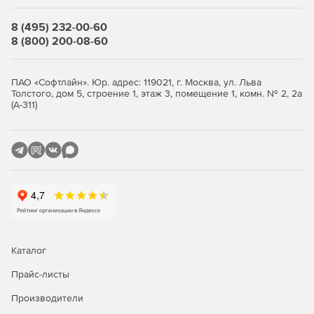
Модуль «Электрическое поле постоянных токов»
может быть использован для расчета различных
8 (495) 232-00-60
проводящих систем: заземлителей, печатных плат,
8 (800) 200-08-60
паразитных токов и токов утечки изоляционных
конструкций.
ПАО «Софтлайн». Юр. адрес: 119021, г. Москва, ул. Льва
Модуль «Электрическое поле переменных токов»
Толстого, дом 5, строение 1, этаж 3, помещение 1, комн. № 2, 2а
используется при анализе электрических полей,
(А-311)
вызванных переменными токами и напряжениями в
неидеальных диэлектриках.
Модуль «Нестационарное электрическое поле»
используется при анализе электрических полей,
вызванных меняющимися токами и напряжениями в
нелинейных диэлектриках.
Тепловые и механические задачи
Каталог
Модуль «Теплопередача» может быть использован
Прайс-листы
для проектирования и анализа теплового состояния
различных систем.
Производители