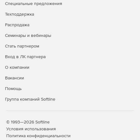
Модуль «Упругие деформации» может быть
Специальные предложения
использован для расчета механических напряжений в
различных устройствах. Это и строительные
Техподдержка
конструкции, и техника высокого давления, а также
Распродажа
отдельные узлы механических систем.
Семинары и вебинары
Стать партнером
Вход в ЛК партнера
О компании
Вакансии
Помощь
Группа компаний Softline
© 1993—2026 Softline
Условия использования
Политика конфиденциальности