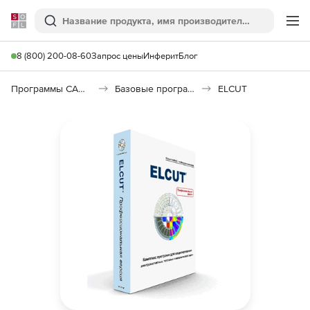
Softline
Поиск
Ме
8 (800) 200-08-60
Запрос цены
Инферит
Блог
Программы САПР и ГИС
Базовые программы
ELCUT