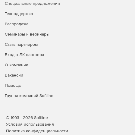
Модуль «Упругие деформации» может быть
Специальные предложения
использован для расчета механических напряжений в
различных устройствах. Это и строительные
Техподдержка
конструкции, и техника высокого давления, а также
Распродажа
отдельные узлы механических систем.
Семинары и вебинары
Стать партнером
Вход в ЛК партнера
О компании
Вакансии
Помощь
Группа компаний Softline
© 1993—2026 Softline
Условия использования
Политика конфиденциальности