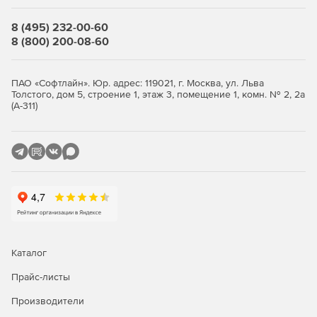
Модуль «Электрическое поле постоянных токов»
может быть использован для расчета различных
8 (495) 232-00-60
проводящих систем: заземлителей, печатных плат,
8 (800) 200-08-60
паразитных токов и токов утечки изоляционных
конструкций.
ПАО «Софтлайн». Юр. адрес: 119021, г. Москва, ул. Льва
Модуль «Электрическое поле переменных токов»
Толстого, дом 5, строение 1, этаж 3, помещение 1, комн. № 2, 2а
используется при анализе электрических полей,
(А-311)
вызванных переменными токами и напряжениями в
неидеальных диэлектриках.
Модуль «Нестационарное электрическое поле»
используется при анализе электрических полей,
вызванных меняющимися токами и напряжениями в
нелинейных диэлектриках.
Тепловые и механические задачи
Каталог
Модуль «Теплопередача» может быть использован
Прайс-листы
для проектирования и анализа теплового состояния
различных систем.
Производители