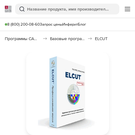
Softline
Поиск
Ме
8 (800) 200-08-60
Запрос цены
Инферит
Блог
Программы САПР и ГИС
Базовые программы
ELCUT