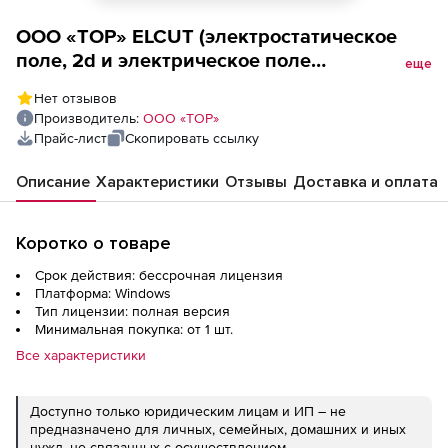
ООО «ТОР» ELCUT (электростатическое
поле, 2d и электрическое поле
еще
переменных токов, 2d, постоянная
Нет отзывов
лицензия), сетевая плавающая на 5
Производитель:
ООО «ТОР»
рабочих мест
Прайс-лист
Скопировать ссылку
Описание
Характеристики
Отзывы
Доставка и оплата
Коротко о товаре
Срок действия: бессрочная лицензия
Платформа: Windows
Тип лицензии: полная версия
Минимальная покупка: от 1 шт.
Все характеристики
Доступно только юридическим лицам и ИП – не
предназначено для личных, семейных, домашних и иных
нужд, не связанных с осуществлением