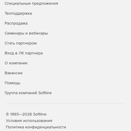
Модуль «Упругие деформации» может быть
Специальные предложения
использован для расчета механических напряжений в
различных устройствах. Это и строительные
Техподдержка
конструкции, и техника высокого давления, а также
Распродажа
отдельные узлы механических систем.
Семинары и вебинары
Стать партнером
Вход в ЛК партнера
О компании
Вакансии
Помощь
Группа компаний Softline
© 1993—2026 Softline
Условия использования
Политика конфиденциальности