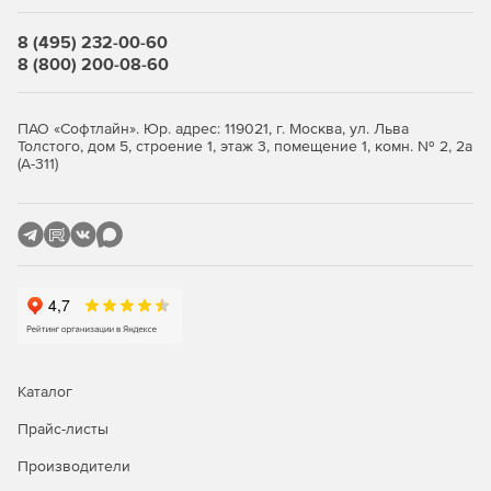
Модуль «Электрическое поле постоянных токов»
может быть использован для расчета различных
8 (495) 232-00-60
проводящих систем: заземлителей, печатных плат,
8 (800) 200-08-60
паразитных токов и токов утечки изоляционных
конструкций.
ПАО «Софтлайн». Юр. адрес: 119021, г. Москва, ул. Льва
Модуль «Электрическое поле переменных токов»
Толстого, дом 5, строение 1, этаж 3, помещение 1, комн. № 2, 2а
используется при анализе электрических полей,
(А-311)
вызванных переменными токами и напряжениями в
неидеальных диэлектриках.
Модуль «Нестационарное электрическое поле»
используется при анализе электрических полей,
вызванных меняющимися токами и напряжениями в
нелинейных диэлектриках.
Тепловые и механические задачи
Каталог
Модуль «Теплопередача» может быть использован
Прайс-листы
для проектирования и анализа теплового состояния
различных систем.
Производители