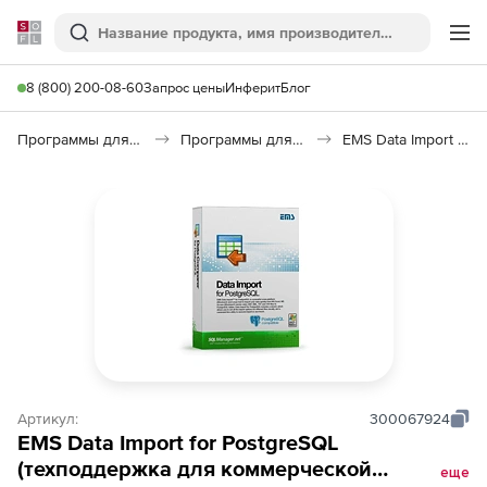
Softline
Поиск
Ме
8 (800) 200-08-60
Запрос цены
Инферит
Блог
Программы для программирования
Программы для работы с базами данных
EMS Data Import for PostgreSQL
Артикул:
300067924
EMS Data Import for PostgreSQL
(техподдержка для коммерческой
еще