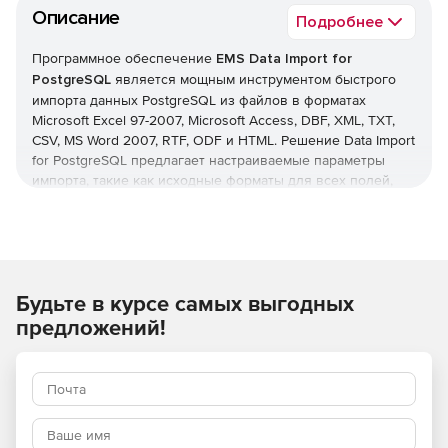
Описание
Подробнее
Программное обеспечение
EMS Data Import for
PostgreSQL
является мощным инструментом быстрого
импорта данных PostgreSQL из файлов в форматах
Microsoft Excel 97-2007, Microsoft Access, DBF, XML, TXT,
CSV, MS Word 2007, RTF, ODF и HTML. Решение Data Import
for PostgreSQL предлагает настраиваемые параметры
импорта, такие как исходные форматы для всех полей,
конечные форматы данных PostgreSQL для выбранных
полей, параметры фиксации данных, число пропускаемых
записей и др. В состав Data Import for PostgreSQL входит
мастер визуальной настройки параметров для различных
файлов и консольная утилита для быстрого импорта
Будьте в курсе самых выгодных
данных в таблицы PostgreSQL.
предложений!
Ключевые возможности Data Import for PostgreSQL:
Импорт данных в 10 распространенных форматов:
Microsoft Excel 97-2007, Microsoft Access, DBF, XML,
TXT, CSV, MS Word 2007, RTF, ODF и HTML.