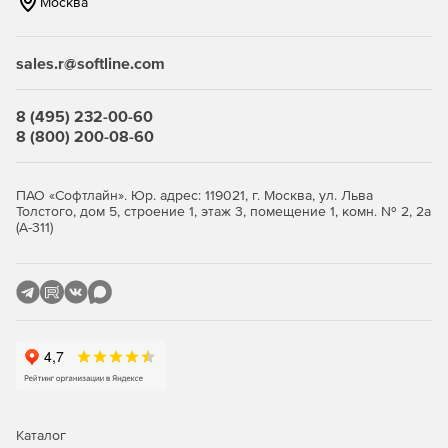
Москва
Консольная утилита для быстрого импорта данных с
помощью файла конфигурации.
sales.r@softline.com
Настройка внешнего вида системы.
Бесплатная подписка на один год сопровождения ПО.
8 (495) 232-00-60
8 (800) 200-08-60
Бесплатные обновления на период действия
обслуживания.
ПАО «Софтлайн». Юр. адрес: 119021, г. Москва, ул. Льва
Бесплатная неограниченная техподдержка в период
Толстого, дом 5, строение 1, этаж 3, помещение 1, комн. № 2, 2а
действия сопровождения
(А-311)
Каталог