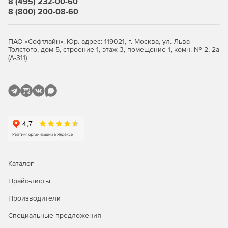
8 (495) 232-00-60
8 (800) 200-08-60
Использование встроенного редактора SQL-
сценариев с подсветкой синтаксиса.
ПАО «Софтлайн». Юр. адрес: 119021, г. Москва, ул. Льва
Работа в современном графическом интерфейсе
Толстого, дом 5, строение 1, этаж 3, помещение 1, комн. № 2, 2а
пользователя.
(А-311)
Поддержка новейших версий БД MySQL.
Бесплатная подписка на один год сопровождения ПО.
Бесплатные обновления на период действия
обслуживания.
Бесплатная неограниченная техподдержка в период
действия сопровождения
Каталог
Прайс-листы
Производители
Специальные предложения