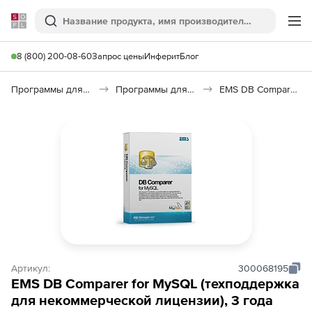
Softline
Поиск
Ме
8 (800) 200-08-60
Запрос цены
Инферит
Блог
Программы для программирования
Программы для работы с базами данных
EMS DB Comparer for MySQL
Артикул:
300068195
EMS DB Comparer for MySQL (техподдержка
для некоммерческой лицензии), 3 года