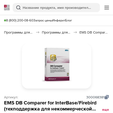
Softline
Поиск
Ме
8 (800) 200-08-60
Запрос цены
Инферит
Блог
Программы для программирования
Программы для работы с базами данных
EMS DB Comparer for InterBase/Firebird
Артикул:
300068381
EMS DB Comparer for InterBase/Firebird
(техподдержка для некоммерческой
еще