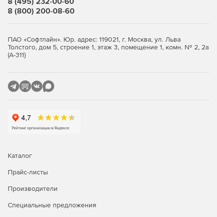
8 (495) 232-00-60
8 (800) 200-08-60
Сохранение и загрузка всех параметров проектов
сравнения.
ПАО «Софтлайн». Юр. адрес: 119021, г. Москва, ул. Льва
Доступ к множеству параметров для настройки
Толстого, дом 5, строение 1, этаж 3, помещение 1, комн. № 2, 2а
процессов сравнения и синхронизации.
(А-311)
Использование встроенного редактора SQL-
сценариев с подсветкой синтаксиса.
Поддержка новейших версий БД InterBase/Firebird.
Бесплатная подписка на один год сопровождения ПО.
Бесплатные обновления на период действия
обслуживания.
Каталог
Бесплатная неограниченная техподдержка в период
Прайс-листы
действия сопровождения
Производители
Специальные предложения