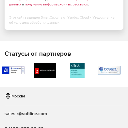
Сравнение всех или выбранных объектов баз данных.
данных
и
получение информационных рассылок
.
Сравнение по всем свойствам объектов или только
по выбранным.
Этот сайт защищен SmartCaptcha от Yandex Cloud -
Уведомление
об условиях обработки данных
Визуализация различий баз данных вместе со
сценариями модификации для несовпадающих
объектов.
Синхронизация баз данных вручную или
Статусы от партнеров
автоматически.
Создание отчетов по результатам анализа различий
между базами данных.
Поддержка пользовательских отчетов.
Москва
Автоматизация процессов сравнения и
синхронизации баз данных посредством консольного
приложения.
sales.r@softline.com
Одновременная работа с несколькими проектами
сравнения.