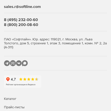
Кроме того, в новой версии Radmin реализована
sales.r@softline.com
возможность загрузки удаленного компьютера с
локального CD/Floppy или файла образа диска.
8 (495) 232-00-60
Текстовый и голосовой чаты
8 (800) 200-08-60
Текстовый чат, голосовой чат и функция отправки
одиночного сообщения позволяют удаленно
общаться с сотрудниками.
ПАО «Софтлайн». Юр. адрес: 119021, г. Москва, ул. Льва
Толстого, дом 5, строение 1, этаж 3, помещение 1, комн. № 2, 2а
(А-311)
Безопасный обмен файлами
Radmin позволяет копировать файлы с одного
компьютера на другой. Интерфейс режима обмена
файлами аналогичен интерфейсу проводника
Windows, знакомому всем пользователям, что
существенно упрощает освоение программы. В
случае сбоя сети можно продолжить передачу файла
с момента сбоя, а не с самого начала.
Поддержка нескольких одновременных соединений
Radmin поддерживает несколько одновременных
Каталог
подключений к экрану удаленного ПК: можно
Прайс-листы
управлять несколькими компьютерами, просматривать