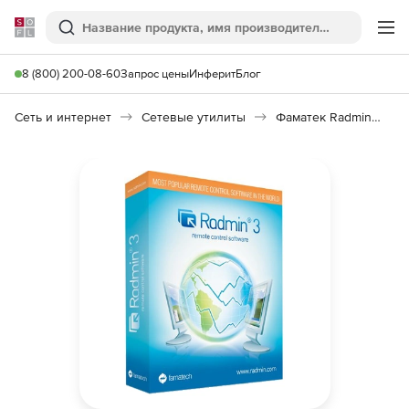
Softline
Поиск
Ме
8 (800) 200-08-60
Запрос цены
Инферит
Блог
Сеть и интернет
Сетевые утилиты
Фаматек Radmin 3.5