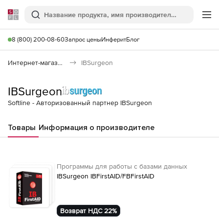
Softline
Поиск
Ме
8 (800) 200-08-60
Запрос цены
Инферит
Блог
Интернет-магазин
IBSurgeon
IBSurgeon
Softline - Авторизованный партнер IBSurgeon
Товары
Информация о производителе
Программы для работы с базами данных
IBSurgeon IBFirstAID/FBFirstAID
Возврат НДС 22%