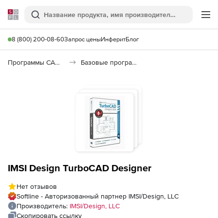
Softline
Поиск
Ме
8 (800) 200-08-60
Запрос цены
Инферит
Блог
Программы САПР и ГИС
Базовые программы
IMSI Design TurboCAD Designer
Нет отзывов
Softline - Авторизованный партнер IMSI/Design, LLC
Производитель:
IMSI/Design, LLC
Скопировать ссылку