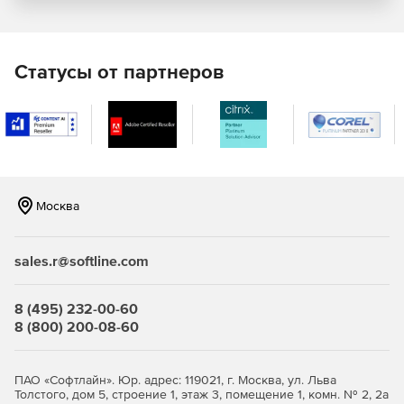
Воспроизведение независимого между собой видео,
аудио материала.
Статусы от партнеров
Прерывание вещания другим материалом и
возобновление с места прерывания.
Отделение информационных блоков эффектами.
Отключение по расписанию станции аудио вещания и
мониторов.
Москва
Расчет стоимости, планирование, генерация
медиапланов.
sales.r@softline.com
Генерация приложений к договорам.
8 (495) 232-00-60
Генерация отчетной документации.
8 (800) 200-08-60
Хранение и поиск информации по трансляции.
ПАО «Софтлайн». Юр. адрес: 119021, г. Москва, ул. Льва
Мониторинг трансляции.
Толстого, дом 5, строение 1, этаж 3, помещение 1, комн. № 2, 2а