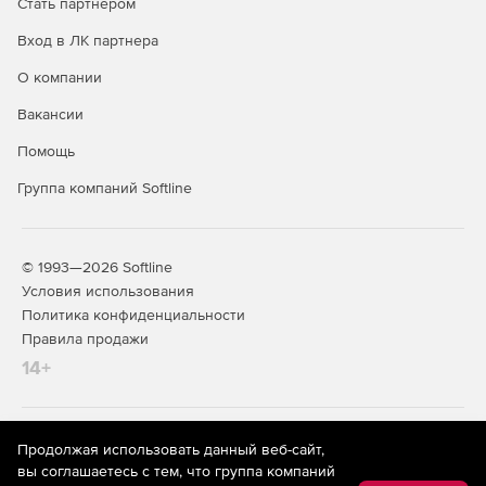
Стать партнером
Функции модуля
«Менеджер»:
Вход в ЛК партнера
Составление расписаний для видео, аудио роликов с
О компании
целью дальнейшей их трансляции на компьютерах
(ПК) с установленным «СДБ Комплекс (плеер)».
Вакансии
Помощь
Передача файлов на удаленные ПК.
Группа компаний Softline
Мониторинг трансляции.
Получение скриншотов с удаленных ПК.
© 1993—2026 Softline
Управление удаленными ПК.
Условия использования
Политика конфиденциальности
Создание шаблонов.
Правила продажи
14+
Генерация отчетов.
Конфигурирование вещательной сети.
На информационном ресурсе store.softline.ru применяются
Продолжая использовать данный веб-сайт,
Многопользовательский доступ к управлению.
рекомендательные технологии
(информационные технологии
вы соглашаетесь с тем, что группа компаний
предоставления информации на основе сбора,