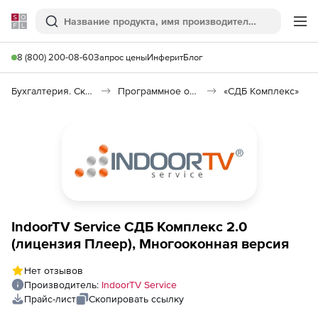
Softline
Поиск
Ме
8 (800) 200-08-60
Запрос цены
Инферит
Блог
Бухгалтерия. Склад. Кадры
Программное обеспечение для торговли
«СДБ Комплекс»
IndoorTV Service СДБ Комплекс 2.0
(лицензия Плеер), Многооконная версия
Нет отзывов
Производитель:
IndoorTV Service
Прайс-лист
Скопировать ссылку