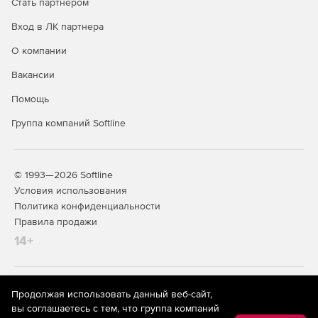
Стать партнером
Функции модуля
«Менеджер»:
Вход в ЛК партнера
Составление расписаний для видео, аудио роликов с
О компании
целью дальнейшей их трансляции на компьютерах
(ПК) с установленным «СДБ Комплекс (плеер)».
Вакансии
Помощь
Передача файлов на удаленные ПК.
Группа компаний Softline
Мониторинг трансляции.
Получение скриншотов с удаленных ПК.
© 1993—2026 Softline
Управление удаленными ПК.
Условия использования
Политика конфиденциальности
Создание шаблонов.
Правила продажи
14+
Генерация отчетов.
Конфигурирование вещательной сети.
На информационном ресурсе store.softline.ru применяются
Продолжая использовать данный веб-сайт,
Многопользовательский доступ к управлению.
рекомендательные технологии
(информационные технологии
вы соглашаетесь с тем, что группа компаний
предоставления информации на основе сбора,