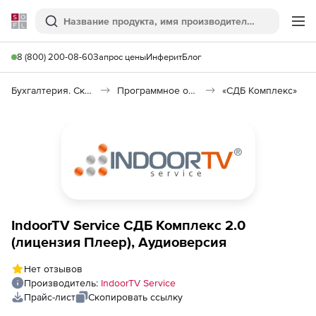
Softline
Поиск
Ме
8 (800) 200-08-60
Запрос цены
Инферит
Блог
Бухгалтерия. Склад. Кадры
Программное обеспечение для торговли
«СДБ Комплекс»
IndoorTV Service СДБ Комплекс 2.0
(лицензия Плеер), Аудиоверсия
Нет отзывов
Производитель:
IndoorTV Service
Прайс-лист
Скопировать ссылку