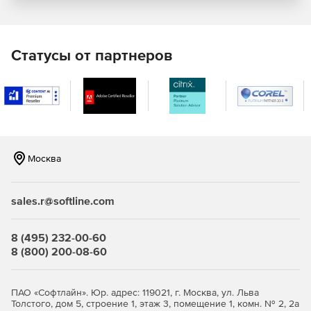
Воспроизведение независимого между собой видео,
аудио материала.
Статусы от партнеров
Прерывание вещания другим материалом и
возобновление с места прерывания.
Отделение информационных блоков эффектами.
Отключение по расписанию станции аудио вещания и
мониторов.
Москва
Расчет стоимости, планирование, генерация
медиапланов.
sales.r@softline.com
Генерация приложений к договорам.
8 (495) 232-00-60
Генерация отчетной документации.
8 (800) 200-08-60
Хранение и поиск информации по трансляции.
ПАО «Софтлайн». Юр. адрес: 119021, г. Москва, ул. Льва
Мониторинг трансляции.
Толстого, дом 5, строение 1, этаж 3, помещение 1, комн. № 2, 2а