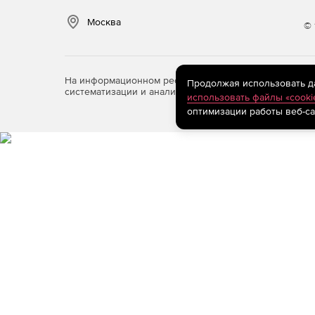
Москва
© 
На информационном ресурсе store.softline.ru примен
Продолжая использовать дан
систематизации и анализа сведений, относящихся к 
использовать файлы «cooki
оптимизации работы веб-са