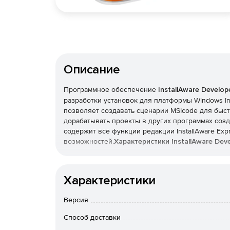
Описание
Программное обеспечение
InstallAware Develop
разработки установок для платформы Windows Inst
позволяет создавать сценарии MSIcode для быс
дорабатывать проекты в других программах созда
содержит все функции редакции InstallAware Ex
возможностей.
Характеристики InstallAware Deve
Технология гибридной инсталляции, позвол
родного кода и Windows Installer.
Характеристики
Прозрачность управления всеми режимами, 
Версия
Installer.
Способ доставки
Поддержка Windows 7, отображение прогресса