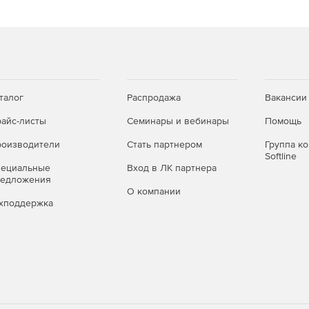
й инсталляторов.
талог
Распродажа
Вакансии
ративного развертывания.
айс-листы
Семинары и вебинары
Помощь
оизводители
Стать партнером
Группа к
Softline
пециальные
Вход в ЛК партнера
редложения
О компании
хподдержка