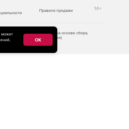
14+
Правила продажи
циальности
редоставления информации на основе сбора,
e может
рритории Российской Федерации)
OK
ений,