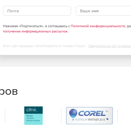
ния ошибок.
Нажимая «Подписаться», я соглашаюсь с
Политикой конфиденциальности
, д
получение информационных рассылок
.
Этот сайт защищен SmartCaptcha от Yandex Cloud -
Уведомление об условия
чения».
легиями.
еров
Интернет.
в Интернет, доступ в сеть только при необходимости.