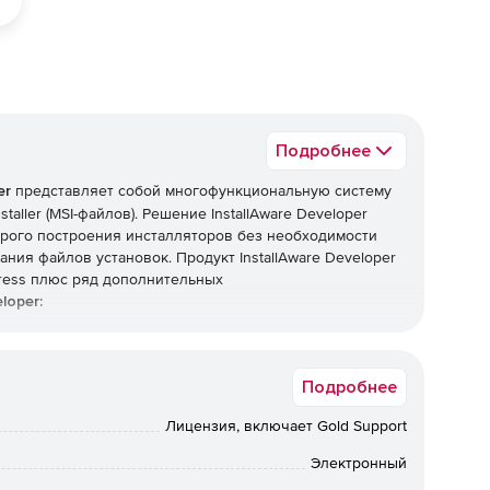
Подробнее
er
представляет собой многофункциональную систему
aller (MSI-файлов). Решение InstallAware Developer
трого построения инсталляторов без необходимости
ния файлов установок. Продукт InstallAware Developer
press плюс ряд дополнительных
loper:
яющая переключаться между механизмами установки
Подробнее
последствиями и параметрами установки Windows
Лицензия, включает Gold Support
Электронный
 установки на панели задач Windows 7.