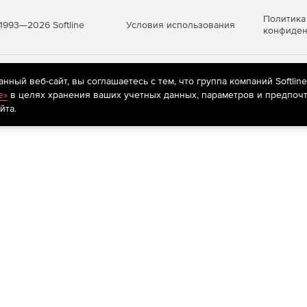
Политика
Условия использования
1993—2026 Softline
конфиден
яются
рекомендательные технологии
(информационные технологии п
ный веб-сайт, вы соглашаетесь с тем, что группа компаний Softlin
предпочтениям пользователей сети «Интернет», находящихся на те
e»
в целях хранения ваших учетных данных, параметров и предпочт
йта.