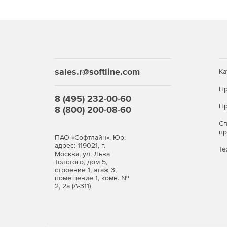
Поддержка создания IIS- и Java-приложений.
Поддержка баз данных.
Автоматическое удаление предыдущих верси
sales.r@softline.com
Ка
Поддержка Active Directory и функции корпо
Пр
Настройка прав доступа.
8 (495) 232-00-60
Пр
8 (800) 200-08-60
Инструменты создания командной строки.
С
п
ПАО «Софтлайн». Юр.
адрес: 119021, г.
Те
Москва, ул. Льва
Толстого, дом 5,
строение 1, этаж 3,
помещение 1, комн. №
2, 2а (А-311)