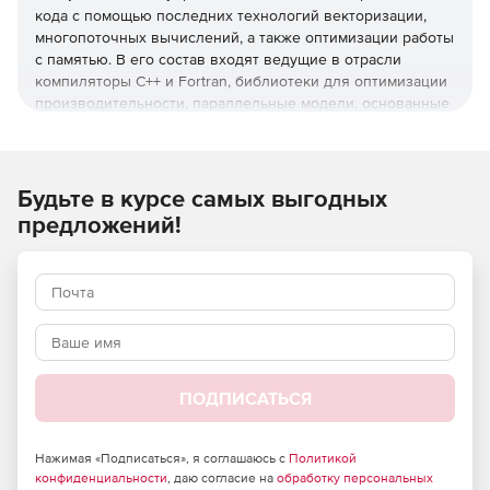
кода с помощью последних технологий векторизации,
многопоточных вычислений, а также оптимизации работы
с памятью. В его состав входят ведущие в отрасли
компиляторы С++ и Fortran, библиотеки для оптимизации
производительности, параллельные модели, основанные
на отраслевых стандартах, а также инструменты для
разработки высокопроизводительного кода на Python.
Эти удобные инструменты дают разработчикам все
необходимое для создания быстрого и надежного кода,
Будьте в курсе самых выгодных
который эффективно масштабируется на нынешних и
предложений!
будущих платформах Intel.
Редакция Intel Parallel Studio XE Composer Edition
включает компиляторы Intel C++ и Fortran,
высокопроизводительные библиотеки, параллельные
модели и Intel Distribution для Python.
Разработка высокопроизводительных приложений
для HPC-задач, корпоративных и облачных решений с
ПОДПИСАТЬСЯ
помощью ведущих в отрасли компиляторов С++ и
Fortran, библиотек для оптимизации.
Нажимая «Подписаться», я соглашаюсь с
Политикой
Ускорение разработки благодаря параллельным
конфиденциальности
, даю согласие на
обработку персональных