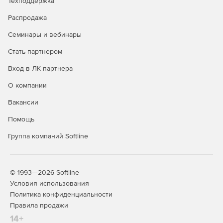
Техподдержка
уровня 2-го поколения.
Распродажа
Разработка для больших объемов памяти до 512 Гб
DIMM. Возможность идентифицировать, оптимизирать
Семинары и вебинары
и настраивать платформы Intel для постоянной памяти
Intel Optane DC с помощью Intel VTune Profiler.
Стать партнером
Вход в ЛК партнера
Расширенное профилирование с возможностью
сбора и анализа на уровне платформы в Intel VTune
О компании
Profiler для понимания и оптимизации конфигурации
платформы.
Вакансии
Помощь
Анализ имитации кеша для векторизации для L1, L2,
L3 и DRAM в Intel Advisor.
Группа компаний Softline
Поддержка облака HPC помогает использовать
преимущества AWS Parallel Cluster и AWS Elastic Fabric
Adapter для высокоскоростной связи для приложений
© 1993—2026 Softline
MPI с библиотекой Intel MPI.
Условия использования
Политика конфиденциальности
Полная поддержка C ++ 2017 с начальной поддержкой
Правила продажи
C ++ 20.
14+