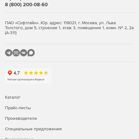
Rogue Wave IMSL Library (дополнение; доступно в виде
8 (800) 200-08-60
дополнения для любого продукта Windows Fortran
или в сочетании с версией Composer Edition).
ПАО «Софтлайн». Юр. адрес: 119021, г. Москва, ул. Льва
Новое в версии 2020
Толстого, дом 5, строение 1, этаж 3, помещение 1, комн. № 2, 2а
(А-311)
Возможность писать приложения, которые
масштабируются, за счет улучшенной параллельной
производительности на новейших процессорах Intel
Xeon и Intel Core, используя инструкции Intel Advanced
Vector Extensions 512 (Intel AVX-512).
Векторизация и потоковая обработка кода с
использованием OpenMP позволяет использовать
преимущества новейшего оборудования с
поддержкой SIMD, включая Intel AVX-512.
Каталог
Прайс-листы
Ускоренный вывод AI с помощью компиляторов от
Intel, Intel Performance Libraries и инструментов
Производители
анализа, которые поддерживают Intel Deep Learning
Boost с векторными инструкциями нейронной сети
Специальные предложения
(VNNI) в процессорах Intel Xeon масштабируемого