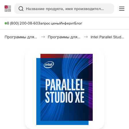
Softline
Поиск
Ме
8 (800) 200-08-60
Запрос цены
Инферит
Блог
Программы для программирования
Программы для разработки ПО
Intel Parallel Studio XE Composer Edition for C++ and Fortran