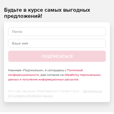
Будьте в курсе самых выгодных
Аннотирование сечений.
предложений!
Арматура как тело.
Армирование балок, колонн, плит, стен.
Вес пластин.
Высотные отметки.
ПОДПИСАТЬСЯ
Дубликатор видов.
Импорт из Excel.
Нажимая «Подписаться», я соглашаюсь с
Политикой
конфиденциальности
, даю согласие на
обработку персональных
данных
и
получение информационных рассылок
.
Контекстный фильтр.
Наружные размеры на плане.
Этот сайт защищен SmartCaptcha от Yandex Cloud -
Уведомление
об условиях обработки данных
Нумерация.
Обход пересечений.