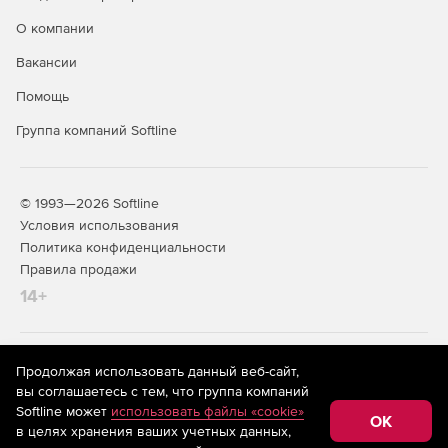
О компании
Вакансии
Помощь
Группа компаний Softline
© 1993—2026 Softline
Условия использования
Политика конфиденциальности
Правила продажи
14+
На информационном ресурсе store.softline.ru применяются
Продолжая использовать данный веб-сайт,
рекомендательные технологии
(информационные технологии
вы соглашаетесь с тем, что группа компаний
предоставления информации на основе сбора,
Softline может
использовать файлы «cookie»
систематизации и анализа сведений, относящихся к
OK
в целях хранения ваших учетных данных,
предпочтениям пользователей сети «Интернет»,
находящихся на территории Российской Федерации)