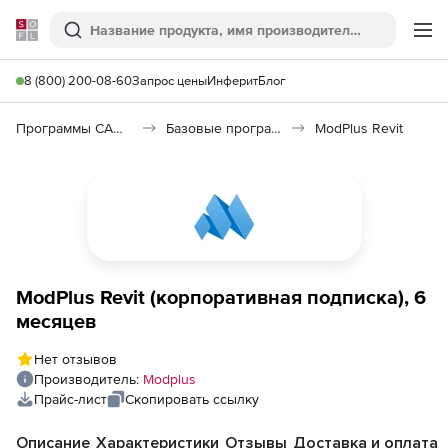
Softline
Поиск
Ме
8 (800) 200-08-60
Запрос цены
Инферит
Блог
Программы САПР и ГИС
Базовые программы
ModPlus Revit
ModPlus Revit (корпоративная подписка), 6
месяцев
Нет отзывов
Производитель:
Modplus
Прайс-лист
Скопировать ссылку
Описание
Характеристики
Отзывы
Доставка и оплата