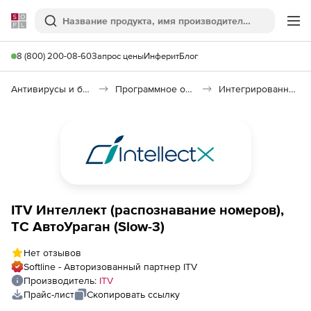
Softline
Поиск
Ме
8 (800) 200-08-60
Запрос цены
Инферит
Блог
Антивирусы и безопасность
Программное обеспечение для контроля доступа
Интегрированная система безопасности «Интеллект»
ITV Интеллект (распознавание номеров),
ТС АвтоУраган (Slow-3)
Нет отзывов
Softline - Авторизованный партнер ITV
Производитель:
ITV
Прайс-лист
Скопировать ссылку