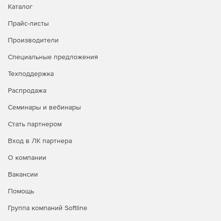
Каталог
видеоархивам по данным транзакций, а также
централизованный мониторинг технического
Прайс-листы
состояния и тревожных событий на объектах
контроля.
Производители
Специальные предложения
Техподдержка
Распродажа
Семинары и вебинары
Стать партнером
Вход в ЛК партнера
О компании
Вакансии
Помощь
Группа компаний Softline