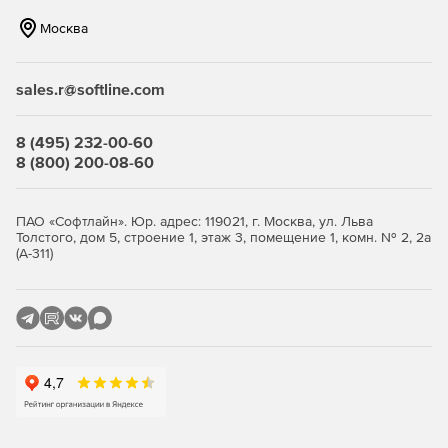
периметральной охраны (СПО) на базе программной
платформы «Интеллект».
Москва
«Авто-Интеллект» – решение для обеспечения
безопасности дорожного движения и контроля
sales.r@softline.com
доступа, которое позволяет распознавать номера
автомобилей, а также автоматически фиксировать
8 (495) 232-00-60
нарушения правил дорожного движения и собирать
8 (800) 200-08-60
информацию для анализа транспортных потоков и
борьбы с пробками.
ПАО «Софтлайн». Юр. адрес: 119021, г. Москва, ул. Льва
«Face-Интеллект» – решение для мест массового
Толстого, дом 5, строение 1, этаж 3, помещение 1, комн. № 2, 2а
скопления людей, важных инфраструктурных
(А-311)
объектов, контроля доступа и т.д., которое позволяет
распознавать лица по видеоизображению и
производить поиск похожих лиц в видеоархиве.
«АТМ-Интеллект» – решение для финансовых
организаций с распределенной сетью устройств для
самообслуживания и множеством офисов.
Обеспечивает защиту сети банкоматов, терминалов и
банковских помещений, видеоконтроль финансовых
операций с возможностью удаленных запросов к