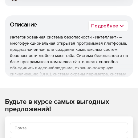
Описание
Подробнее
Интегрированная система безопасности «Интеллект» –
многофункциональная открытая программная платформа,
предназначенная для создания комплексных систем
безопасности любого масштаба. Система безопасности на
базе программного комплекса «Интеллект» способна
объединить видеонаблюдение, охранно-пожарную
сигнализацию (ОПС), систему охраны периметра, систему
контроля и управления доступом (СКУД), аудиоконтроль в
согласованно работающую инфраструктуру.
Благодаря «Интеллекту» комплекс различных систем
Будьте в курсе самых выгодных
безопасности превращается в единую информационную
предложений!
среду, в которой реализованы функции обработки и
интеллектуального анализа информации, обладающую
способностью гибко реагировать на различные события.
Благодаря модульной архитектуре заказчик может
выбирать именно те функции, которые нужны для