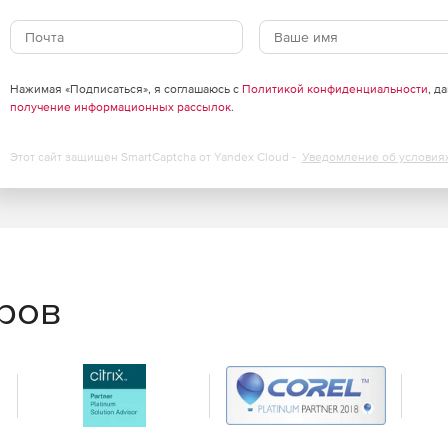
или POP3.
Нажимая «Подписаться», я соглашаюсь с
Политикой конфиденциальности
, д
получение информационных рассылок
.
Этот сайт защищен SmartCaptcha от Yandex Cloud -
Уведомление об условия
k.
еров