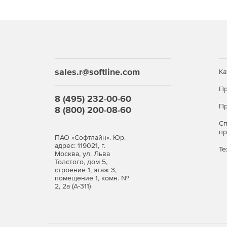
sales.r@softline.com
Ка
Пр
8 (495) 232-00-60
Пр
8 (800) 200-08-60
С
п
ПАО «Софтлайн». Юр.
адрес: 119021, г.
Те
Москва, ул. Льва
Толстого, дом 5,
строение 1, этаж 3,
помещение 1, комн. №
2, 2а (А-311)