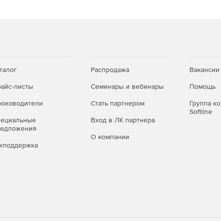
талог
Распродажа
Вакансии
айс-листы
Семинары и вебинары
Помощь
оизводители
Стать партнером
Группа к
Softline
пециальные
Вход в ЛК партнера
редложения
О компании
хподдержка