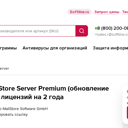
Softline.ru
Запрос цены
Те
8 (800) 200-0
Поиск
sales.r@softline.
ограммы
Антивирусы для организаций
Защита информ
Server
Store Server Premium (обновление
 лицензий на 2 года
р MailStore Software GmbH
ировать ссылку