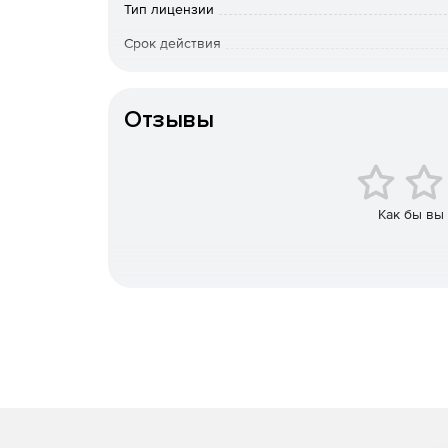
Тип лицензии
Быстрый полнотекстовый поиск писем и вло
Срок действия
К-во пользователей
Защита от потери данных.
Отзывы
Снижение нагрузки на почтовые серверы.
Экономия до 70% места для хранения.
Упрощенное резервное копирование и восст
Как бы вы
Устранение квот для почтовых ящиков.
Поддерживаемые системы электронной почты
Microsoft Exchange Server.
Microsoft 365.
G Suite.