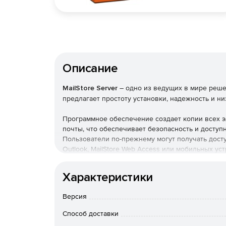
Описание
MailStore Server
– одно из ведущих в мире реш
предлагает простоту установки, надежность и н
Программное обеспечение создает копии всех э
почты, что обеспечивает безопасность и доступ
Пользователи по-прежнему могут получать досту
Outlook, MailStore Web Access или мобильных ус
выполнять поиск по ним с высокой скоростью.
Характеристики
Преимущества для компании
Версия
Помощь в соблюдении нормативных требова
Способ доставки
Помощь в выполнении обязательства GDPR.