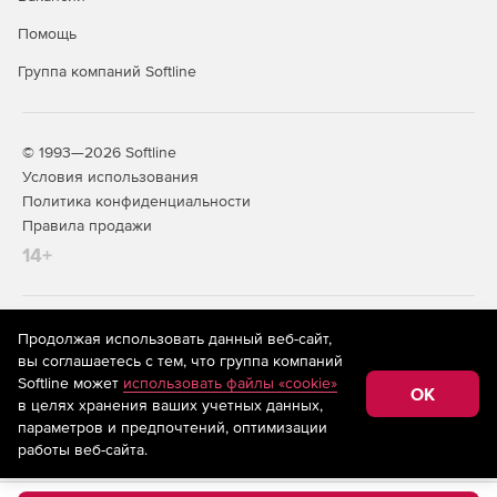
Помощь
Группа компаний Softline
© 1993—2026 Softline
Условия использования
Политика конфиденциальности
Правила продажи
14+
На информационном ресурсе store.softline.ru применяются
Продолжая использовать данный веб-сайт,
рекомендательные технологии
(информационные технологии
вы соглашаетесь с тем, что группа компаний
предоставления информации на основе сбора,
Softline может
использовать файлы «cookie»
систематизации и анализа сведений, относящихся к
OK
в целях хранения ваших учетных данных,
предпочтениям пользователей сети «Интернет»,
находящихся на территории Российской Федерации)
параметров и предпочтений, оптимизации
работы веб-сайта.