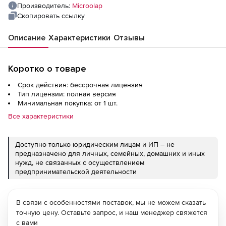
Mbps and up to 15 000 simultaneous
Производитель:
Microolap
sessions (approx. 1 000 network users)
Скопировать ссылку
Описание
Характеристики
Отзывы
Коротко о товаре
Срок действия: бессрочная лицензия
Тип лицензии: полная версия
Минимальная покупка: от 1 шт.
Все характеристики
Доступно только юридическим лицам и ИП – не
предназначено для личных, семейных, домашних и иных
нужд, не связанных с осуществлением
предпринимательской деятельности
В связи с особенностями поставок, мы не можем сказать
точную цену. Оставьте запрос, и наш менеджер свяжется
с вами