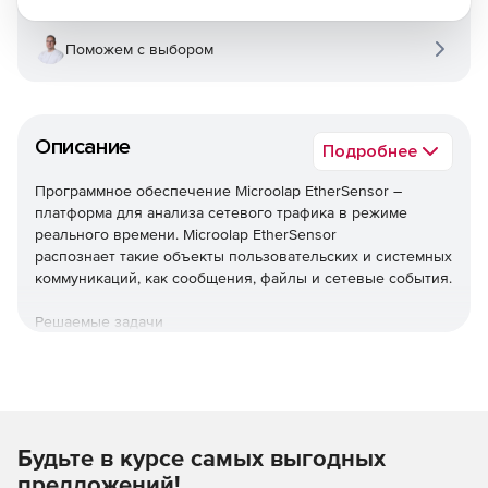
Поможем с выбором
Описание
Подробнее
Программное обеспечение Microolap EtherSensor –
платформа для анализа сетевого трафика в режиме
реального времени. Microolap EtherSensor
распознает такие объекты пользовательских и системных
коммуникаций, как сообщения, файлы и сетевые события.
Решаемые задачи
Извлечение из сетевого трафика в режиме реального
времени:
сообщений, отправляемых/получаемых с
использованием веб-почты, социальных сетей, и так
Будьте в курсе самых выгодных
далее с учетом возможностей функциональных
предложений!