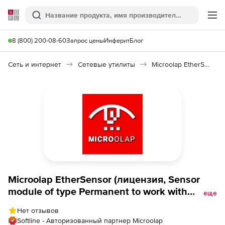
Softline
Поиск
Ме
8 (800) 200-08-60
Запрос цены
Инферит
Блог
Сеть и интернет
Сетевые утилиты
Microolap EtherSensor
Microolap EtherSensor (лицензия, Sensor
module of type Permanent to work with
еще
network traffic intensity, unlimited usage
Нет отзывов
period, updates are available), up to 400
Softline - Авторизованный партнер Microolap