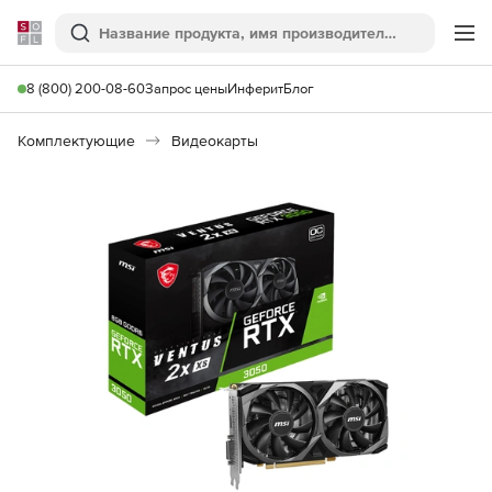
Softline
Поиск
Ме
8 (800) 200-08-60
Запрос цены
Инферит
Блог
Комплектующие
Видеокарты