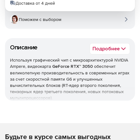
Доставка от 4 дней
Поможем с выбором
Описание
Подробнее
Используя графический чип с микроархитектурой NVIDIA
Ampere, видеокарта
GeForce RTX™ 3050
обеспечит
великолепную производительность в современных играх
за счет скоростной памяти G6 и улучшенных
вычислительных блоков (RT-ядер второго поколения,
тензорных ядер третьего поколения, новых потоковых
мультипроцессоров).
Ventus
Серия Ventus ориентирована на скорость, поэтому в
конструкции этих видеокарт нет ничего лишнего. За их
Будьте в курсе самых выгодных
охлаждение отвечает кулер с двумя вентиляторами, а