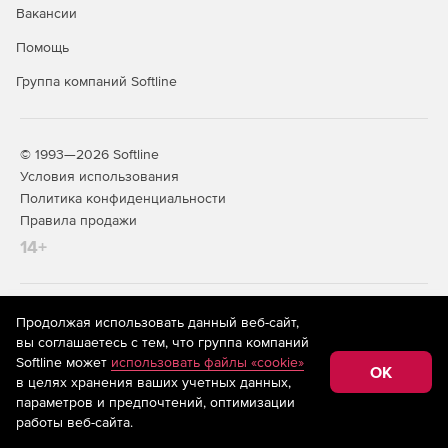
Вакансии
Помощь
Группа компаний Softline
© 1993—2026 Softline
Условия использования
Политика конфиденциальности
Правила продажи
14+
На информационном ресурсе store.softline.ru применяются
Продолжая использовать данный веб-сайт,
рекомендательные технологии
(информационные технологии
вы соглашаетесь с тем, что группа компаний
предоставления информации на основе сбора,
Softline может
использовать файлы «cookie»
систематизации и анализа сведений, относящихся к
OK
в целях хранения ваших учетных данных,
предпочтениям пользователей сети «Интернет»,
находящихся на территории Российской Федерации)
параметров и предпочтений, оптимизации
работы веб-сайта.