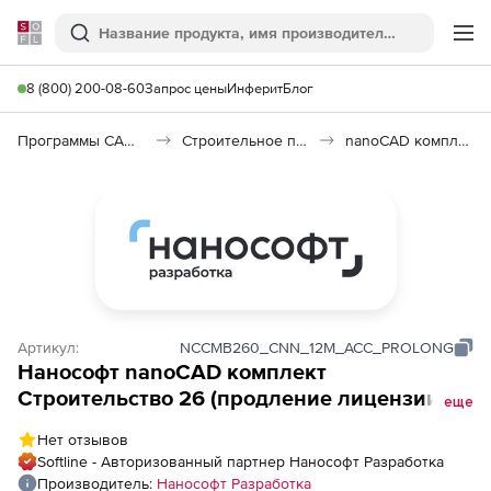
Softline
Поиск
Ме
8 (800) 200-08-60
Запрос цены
Инферит
Блог
Программы САПР и ГИС
Строительное программное обеспечение
nanoCAD комплект Строительство 26
Артикул:
NCCMB260_CNN_12M_ACC_PROLONG
Нанософт nanoCAD комплект
Строительство 26 (продление лицензии),
еще
сетевая лицензия (серверная часть) на 1
Нет отзывов
год
Softline - Авторизованный партнер Нанософт Разработка
Производитель:
Нанософт Разработка