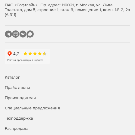
ПАО «Софтлайн». Юр. адрес: 119021, г. Москва, ул. Льва
Разработка конструктивных разделов, включая
Толстого, дом 5, строение 1, этаж 3, помещение 1, комн. № 2, 2а
металлоконструкции и железобетон, с выпуском
(А-311)
марок КЖ, КЖИ, КМ.
Подготовка ПОС (проект организации строительства)
и ППР (проект производства работ), включая
стройгенплан, временные объекты, технологические
карты и коммуникации.
Проектирование и формирование документации в
соответствии с требованиями российских
нормативных документов.
Каталог
Управление проектом и быстрая навигация по
Прайс-листы
элементам модели.
Производители
Проверка модели на коллизии и соответствие
Специальные предложения
нормативным требованиям.
Техподдержка
Автоматизированное получение документации –
чертежей, разрезов, фасадов, поэтажных планов –
Распродажа
непосредственно из модели.