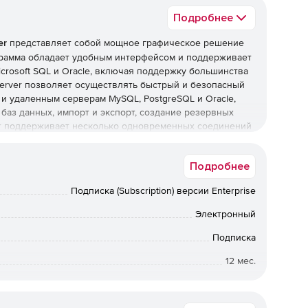
Подробнее
er
представляет собой мощное графическое решение
грамма обладает удобным интерфейсом и поддерживает
icrosoft SQL и Oracle, включая поддержку большинства
 Server позволяет осуществлять быстрый и безопасный
и удаленным серверам MySQL, PostgreSQL и Oracle,
баз данных, импорт и экспорт, создание резервных
ver поддерживает несколько одновременных соединений
Microsoft SQL и Oracle серверами. Удаленный сервер
 X и Windows платформ.
Подробнее
Подписка (Subscription) версии Enterprise
QL, Microsoft SQL и Oracle.
Электронный
Подписка
12 мес.
Коммерческая