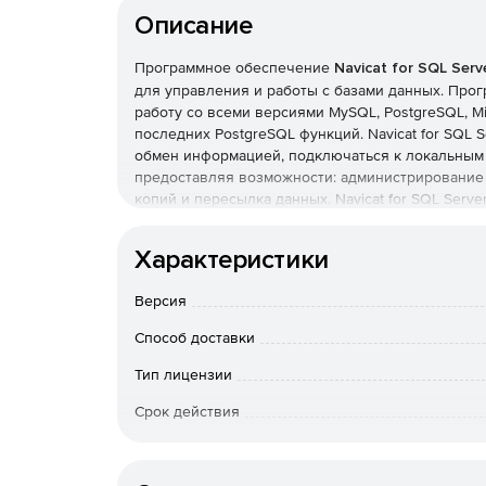
Описание
Программное обеспечение
Navicat for SQL Serv
для управления и работы с базами данных. Про
работу со всеми версиями MySQL, PostgreSQL, M
последних PostgreSQL функций. Navicat for SQL
обмен информацией, подключаться к локальным 
предоставляя возможности: администрирование 
копий и пересылка данных. Navicat for SQL Ser
с локальными и удаленными MySQL, PostgreSQL, 
может работать на любой из Linux, Unix, Mac OS
Характеристики
Основные возможности:
Версия
Поддержка последних версий MySQL, PostgreS
Способ доставки
Тип лицензии
Мощные инструменты управления данными.
Срок действия
Встроенная SQL-консоль.
Тип организации
Создание и запуск SQL запросов.