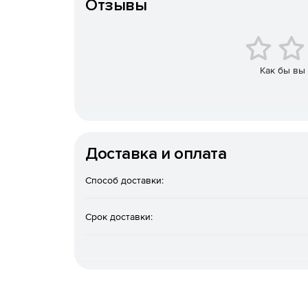
Отзывы
Поддержка нескольких соединений для лока
Синхронизация данных и структур различных
Как бы вы
Создание резервной копии и восстановлени
Импорт и экспорт данных в форматы XLS, CSV
Поддержка Unicode.
Доставка и оплата
Графический интерфейс
Способ доставки:
Срок доставки: