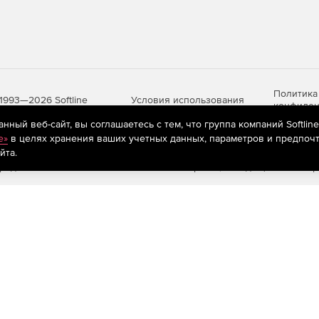
Политика
Условия использования
1993—2026 Softline
конфиден
ный веб-сайт, вы соглашаетесь с тем, что группа компаний Softlin
e»
в целях хранения ваших учетных данных, параметров и предпочт
йта.
яются
рекомендательные технологии
(информационные технологии п
предпочтениям пользователей сети «Интернет», находящихся на те