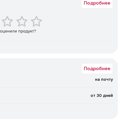
Подробнее
льных и удаленных серверов.
 баз данных.
 оценили продукт?
е данных.
, TXT, DBF и XML.
Подробнее
на почту
от 30 дней