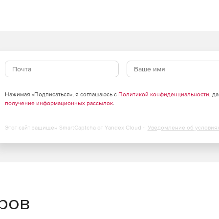
Нажимая «Подписаться», я соглашаюсь с
Политикой конфиденциальности
, д
получение информационных рассылок
.
Этот сайт защищен SmartCaptcha от Yandex Cloud -
Уведомление об условия
еров