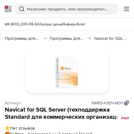
Softline
Поиск
Ме
8 (800) 200-08-60
Запрос цены
Инферит
Блог
Программы для программирования
Программы для работы с базами данных
Navicat for SQL Server
Артикул:
NMSS-XSEN-M3Y
Navicat for SQL Server (техподдержка
Standard для коммерческих организаций),
еще
на 3 года
Нет отзывов