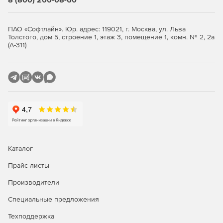
Встроенная SQL-консоль.
Поддержка протокола HTTP.
ПАО «Софтлайн». Юр. адрес: 119021, г. Москва, ул. Льва
Толстого, дом 5, строение 1, этаж 3, помещение 1, комн. № 2, 2а
Поддерживает заметки dBaseIII в DBF Import Wizard.
(А-311)
Режим Raw позволяет пользователю просмотреть
фактические значения данных, которые хранятся в
базе данных MySQL.
Управление действиями пользователей.
Автоматическое переподключение к MySQL серверу.
Экспорт записей реестра (.reg) через Navicat MySQL.
Каталог
Поддержка автоматического завершения кода в
Прайс-листы
запросах, просмотрах и событиях.
Производители
Создание запроса из различных баз данных, которые
Специальные предложения
находятся в той же связи.
Техподдержка
Поддержка формирования длины строк и ширины