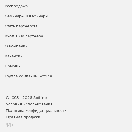
столбцов в сетке таблицы.
Распродажа
Семинары и вебинары
Системные требования:
Стать партнером
Операционная система: Microsoft Windows XP, Vista,
Вход в ЛК партнера
Server 2003, Server 2008, Windows 7; Mac OS X 10.4
Tiger или 10.5 Leopard\10.6 Snow Leopard; Linux.
О компании
Процессор: Pentium II processor.
Вакансии
Помощь
Оперативная память: 256 Мб.
Группа компаний Softline
Свободное дисковое пространство: 65 Мб
© 1993—2026 Softline
Условия использования
Политика конфиденциальности
Правила продажи
14+