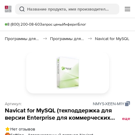
Softline
Поиск
Ме
8 (800) 200-08-60
Запрос цены
Инферит
Блог
Программы для программирования
Программы для работы с базами данных
Navicat for MySQL
Артикул:
NMYS-XEEN-M1Y
Navicat for MySQL (техподдержка для
версии Enterprise для коммерческих
еще
организаций), на 1 год
Нет отзывов