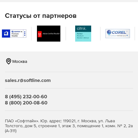
Интеграция со средами разработки: лёгкая
интеграция с популярными системами сборки
(например, Makefile, Visual Studio, Maven).
Статусы от партнеров
Поддержка модульности: корректная обработка
сложных ASN.1‑модулей.
Безопасность: генерация кода с проверкой границ
буферов для предотвращения переполнений и
других уязвимостей.
Москва
sales.r@softline.com
Что нового в версии 8.0
Ускорение процесса компиляции: оптимизированный
8 (495) 232-00-60
алгоритм обработки ASN.1‑спецификаций сокращает
8 (800) 200-08-60
время генерации кода на 25-40 % по сравнению с
предыдущими версиями.
ПАО «Софтлайн». Юр. адрес: 119021, г. Москва, ул. Льва
Улучшенная поддержка правил PER (Packed Encoding
Толстого, дом 5, строение 1, этаж 3, помещение 1, комн. № 2, 2а
(А-311)
Rules): расширенные опции настройки для ещё более
компактного представления данных.