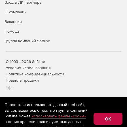
Вход в ЛК партнера
Командам, создающим высоконагруженные сетевые
О компании
сервисы.
Вакансии
Специалистам по интеграции систем,
Помощь
обменивающихся данными по стандартизированным
ASN.1‑схемам.
Группа компаний Softline
© 1993—2026 Softline
Преимущества использования
Условия использования
Политика конфиденциальности
Экономия времени: избавляет от необходимости
Правила продажи
вручную писать код для кодирования и
декодирования сложных структур данных.
14+
Снижение количества ошибок: исключает
человеческий фактор при реализации ASN.1‑правил,
Продолжая использовать данный веб-сайт,
На информационном ресурсе store.softline.ru применяются
гарантируя соответствие стандарту.
вы соглашаетесь с тем, что группа компаний
рекомендательные технологии
(информационные технологии
Softline может
использовать файлы «cookie»
предоставления информации на основе сбора,
OK
Повышение производительности: оптимизированный
в целях хранения ваших учетных данных,
систематизации и анализа сведений, относящихся к
код обеспечивает максимальную скорость обработки
предпочтениям пользователей сети «Интернет»,