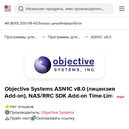
Softline
Поиск
Ме
8 (800) 200-08-60
Запрос цены
Инферит
Блог
Программы для программирования
Программы для разработки ПО
ASN1C v8.0
Objective Systems ASN1C v8.0 (лицензия
Add-on), NAS/RRC SDK Add-on Time-Limited
еще
3 month
Нет отзывов
Производитель:
Objective Systems
Прайс-лист
Скопировать ссылку